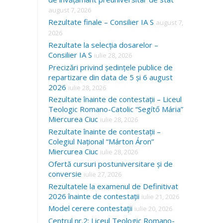
august 7, 2026
Rezultate finale – Consilier IA S
august 7,
2026
Rezultate la selecția dosarelor –
Consilier IA S
iulie 28, 2026
Precizări privind ședințele publice de
repartizare din data de 5 și 6 august
2026
iulie 28, 2026
Rezultate înainte de contestații – Liceul
Teologic Romano-Catolic “Segítő Mária”
Miercurea Ciuc
iulie 28, 2026
Rezultate înainte de contestații –
Colegiul Național “Márton Áron”
Miercurea Ciuc
iulie 28, 2026
Ofertă cursuri postuniversitare și de
conversie
iulie 27, 2026
Rezultatele la examenul de Definitivat
2026 înainte de contestații
iulie 21, 2026
Model cerere contestații
iulie 20, 2026
Centrul nr.2: Liceul Teologic Romano-