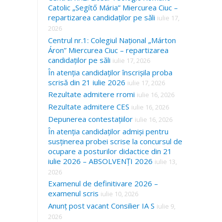
Catolic „Segítő Mária” Miercurea Ciuc –
repartizarea candidaților pe săli
iulie 17,
2026
Centrul nr.1: Colegiul Național „Márton
Áron” Miercurea Ciuc – repartizarea
candidaților pe săli
iulie 17, 2026
În atenția candidaților înscrișila proba
scrisă din 21 iulie 2026
iulie 17, 2026
Rezultate admitere rromi
iulie 16, 2026
Rezultate admitere CES
iulie 16, 2026
Depunerea contestațiilor
iulie 16, 2026
În atenția candidaților admiși pentru
susținerea probei scrise la concursul de
ocupare a posturilor didactice din 21
iulie 2026 – ABSOLVENȚI 2026
iulie 13,
2026
Examenul de definitivare 2026 –
examenul scris
iulie 10, 2026
Anunț post vacant Consilier IA S
iulie 9,
2026