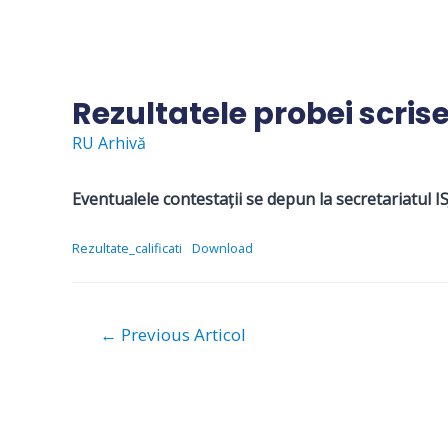
Skip
to
content
Rezultatele probei scrise 
RU Arhivă
Eventualele contestații se depun la secretariatul I
Rezultate_calificati
Download
Navigare
←
Previous Articol
în
articole