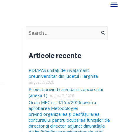
S
e
a
Articole recente
r
PDI/PAS unități de învățământ
c
preuniversitar din județul Harghita
h
august 7, 2026
f
Proiect privind calendarul concursului
(anexa 1)
august 7, 2026
o
Ordin MEC nr. 4.155/2026 pentru
r
aprobarea Metodologiei
privind organizarea și desfășurarea
:
concursului pentru ocuparea funcțiilor de
director și director adjunct dinunitățile
de învățământ preuniversitar de stat