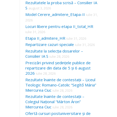
Rezultatele la proba scrisă – Consilier IA
S
august 3, 2026
Model Cerere_admitere_Etapa-II
iulie 31,
2026
Locuri libere pentru etapa II_total_HR
iulie 31, 2026
Etapa II_admitere_HR
iulie 31, 2026
Repartizare cazuri speciale
iulie 31, 2026
Rezultate la selecția dosarelor –
Consilier IA S
iulie 28, 2026
Precizări privind ședințele publice de
repartizare din data de 5 și 6 august
2026
iulie 28, 2026
Rezultate înainte de contestații – Liceul
Teologic Romano-Catolic “Segítő Mária”
Miercurea Ciuc
iulie 28, 2026
Rezultate înainte de contestații –
Colegiul Național “Márton Áron”
Miercurea Ciuc
iulie 28, 2026
Ofertă cursuri postuniversitare și de