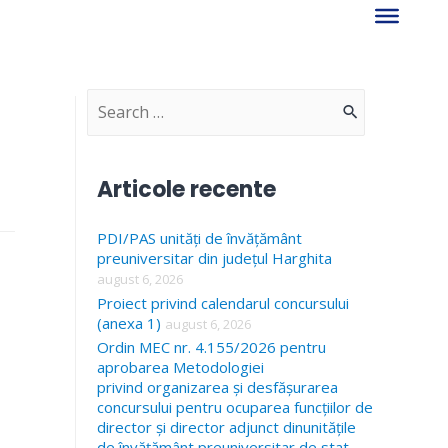
S
e
a
Articole recente
r
PDI/PAS unități de învățământ
c
preuniversitar din județul Harghita
h
august 6, 2026
f
Proiect privind calendarul concursului
(anexa 1)
august 6, 2026
o
Ordin MEC nr. 4.155/2026 pentru
r
aprobarea Metodologiei
privind organizarea și desfășurarea
:
concursului pentru ocuparea funcțiilor de
director și director adjunct dinunitățile
de învățământ preuniversitar de stat