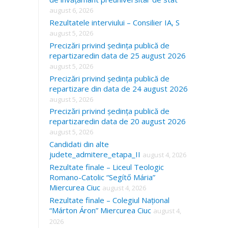
august 6, 2026
Rezultatele interviului – Consilier IA, S
august 5, 2026
Precizări privind ședința publică de
repartizaredin data de 25 august 2026
august 5, 2026
Precizări privind ședința publică de
repartizare din data de 24 august 2026
august 5, 2026
Precizări privind ședința publică de
repartizaredin data de 20 august 2026
august 5, 2026
Candidati din alte
judete_admitere_etapa_II
august 4, 2026
Rezultate finale – Liceul Teologic
Romano-Catolic “Segítő Mária”
Miercurea Ciuc
august 4, 2026
Rezultate finale – Colegiul Național
“Márton Áron” Miercurea Ciuc
august 4,
2026