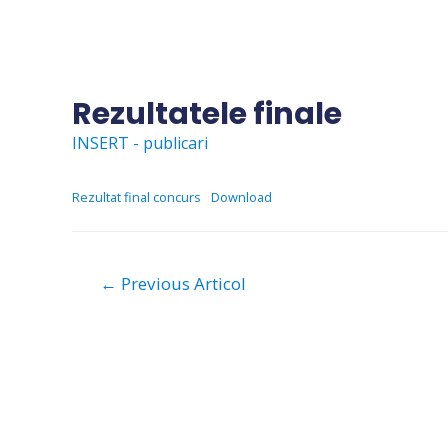
Skip
to
content
Rezultatele finale
INSERT - publicari
Rezultat final concurs
Download
Navigare
←
Previous Articol
în
articole