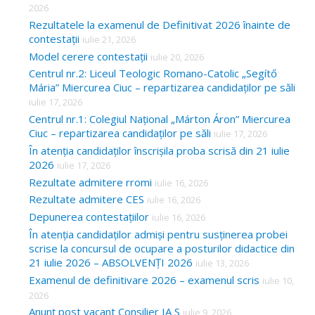
2026
Rezultatele la examenul de Definitivat 2026 înainte de
contestații
iulie 21, 2026
Model cerere contestații
iulie 20, 2026
Centrul nr.2: Liceul Teologic Romano-Catolic „Segítő
Mária” Miercurea Ciuc – repartizarea candidaților pe săli
iulie 17, 2026
Centrul nr.1: Colegiul Național „Márton Áron” Miercurea
Ciuc – repartizarea candidaților pe săli
iulie 17, 2026
În atenția candidaților înscrișila proba scrisă din 21 iulie
2026
iulie 17, 2026
Rezultate admitere rromi
iulie 16, 2026
Rezultate admitere CES
iulie 16, 2026
Depunerea contestațiilor
iulie 16, 2026
În atenția candidaților admiși pentru susținerea probei
scrise la concursul de ocupare a posturilor didactice din
21 iulie 2026 – ABSOLVENȚI 2026
iulie 13, 2026
Examenul de definitivare 2026 – examenul scris
iulie 10,
2026
Anunț post vacant Consilier IA S
iulie 9, 2026