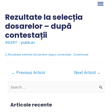
Skip
to
content
Rezultate la selecția
dosarelor – după
contestații
INSERT - publicari
2_Rezultate selectia dosarelor dupa contestatii
Download
Navigare
←
Previous Articol
Next Articol
→
în
articole
S
e
a
Articole recente
r