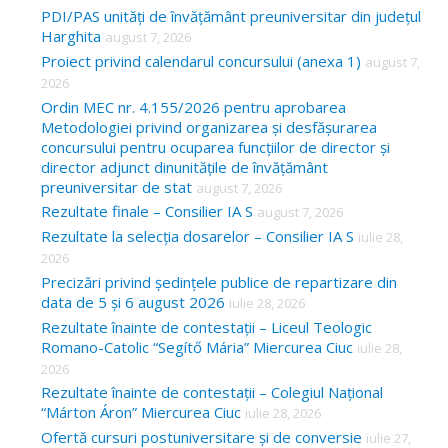
c
PDI/PAS unități de învățământ preuniversitar din județul
Harghita
august 7, 2026
h
Proiect privind calendarul concursului (anexa 1)
august 7,
f
2026
o
Ordin MEC nr. 4.155/2026 pentru aprobarea
Metodologiei privind organizarea și desfășurarea
r
concursului pentru ocuparea funcțiilor de director și
:
director adjunct dinunitățile de învățământ
preuniversitar de stat
august 7, 2026
Rezultate finale – Consilier IA S
august 7, 2026
Rezultate la selecția dosarelor – Consilier IA S
iulie 28,
2026
Precizări privind ședințele publice de repartizare din
data de 5 și 6 august 2026
iulie 28, 2026
Rezultate înainte de contestații – Liceul Teologic
Romano-Catolic “Segítő Mária” Miercurea Ciuc
iulie 28,
2026
Rezultate înainte de contestații – Colegiul Național
“Márton Áron” Miercurea Ciuc
iulie 28, 2026
Ofertă cursuri postuniversitare și de conversie
iulie 27,