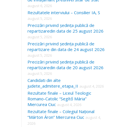
august 6, 2026
Rezultatele interviului – Consilier IA, S
august 5, 2026
Precizări privind ședința publică de
repartizaredin data de 25 august 2026
august 5, 2026
Precizări privind ședința publică de
repartizare din data de 24 august 2026
august 5, 2026
Precizări privind ședința publică de
repartizaredin data de 20 august 2026
august 5, 2026
Candidati din alte
judete_admitere_etapa_II
august 4, 2026
Rezultate finale – Liceul Teologic
Romano-Catolic “Segítő Mária”
Miercurea Ciuc
august 4, 2026
Rezultate finale – Colegiul Național
“Márton Áron” Miercurea Ciuc
august 4,
2026