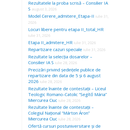
Rezultatele la proba scrisă – Consilier IA
S
august 3, 2026
Model Cerere_admitere_Etapa-II
iulie 31,
2026
Locuri libere pentru etapa II_total_HR
iulie 31, 2026
Etapa II_admitere_HR
iulie 31, 2026
Repartizare cazuri speciale
iulie 31, 2026
Rezultate la selecția dosarelor –
Consilier IA S
iulie 28, 2026
Precizări privind ședințele publice de
repartizare din data de 5 și 6 august
2026
iulie 28, 2026
Rezultate înainte de contestații – Liceul
Teologic Romano-Catolic “Segítő Mária”
Miercurea Ciuc
iulie 28, 2026
Rezultate înainte de contestații –
Colegiul Național “Márton Áron”
Miercurea Ciuc
iulie 28, 2026
Ofertă cursuri postuniversitare și de