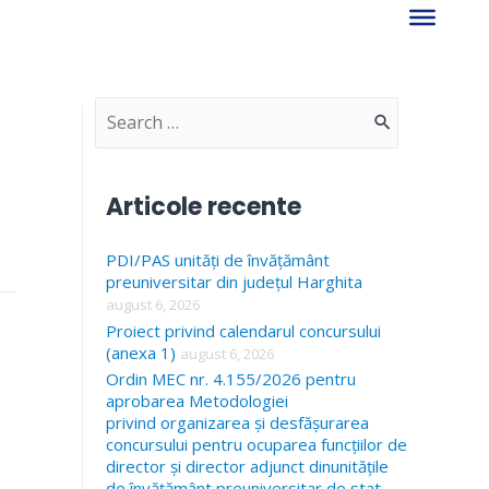
S
e
a
Articole recente
r
PDI/PAS unități de învățământ
c
preuniversitar din județul Harghita
h
august 6, 2026
f
Proiect privind calendarul concursului
(anexa 1)
august 6, 2026
o
Ordin MEC nr. 4.155/2026 pentru
r
aprobarea Metodologiei
privind organizarea și desfășurarea
:
concursului pentru ocuparea funcțiilor de
director și director adjunct dinunitățile
de învățământ preuniversitar de stat