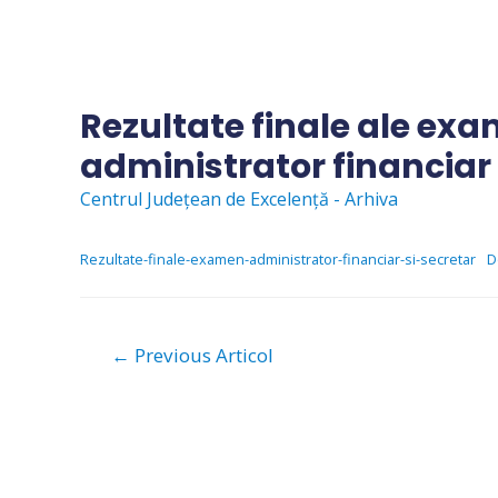
Skip
to
content
Rezultate finale ale ex
administrator financiar 
Centrul Județean de Excelență - Arhiva
Rezultate-finale-examen-administrator-financiar-si-secretar
D
Navigare
←
Previous Articol
în
articole