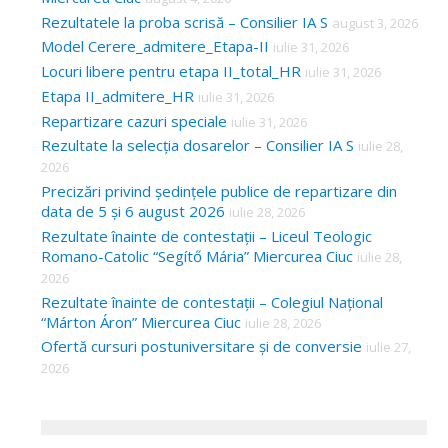
Rezultatele la proba scrisă – Consilier IA S
august 3, 2026
Model Cerere_admitere_Etapa-II
iulie 31, 2026
Locuri libere pentru etapa II_total_HR
iulie 31, 2026
Etapa II_admitere_HR
iulie 31, 2026
Repartizare cazuri speciale
iulie 31, 2026
Rezultate la selecția dosarelor – Consilier IA S
iulie 28,
2026
Precizări privind ședințele publice de repartizare din
data de 5 și 6 august 2026
iulie 28, 2026
Rezultate înainte de contestații – Liceul Teologic
Romano-Catolic “Segítő Mária” Miercurea Ciuc
iulie 28,
2026
Rezultate înainte de contestații – Colegiul Național
“Márton Áron” Miercurea Ciuc
iulie 28, 2026
Ofertă cursuri postuniversitare și de conversie
iulie 27,
2026