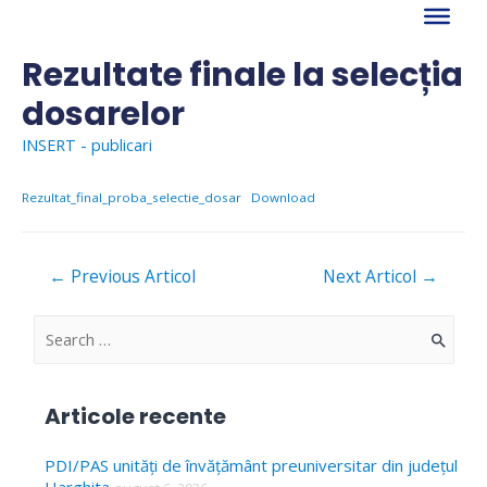
Skip
to
content
Rezultate finale la selecția
dosarelor
INSERT - publicari
Rezultat_final_proba_selectie_dosar
Download
Navigare
←
Previous Articol
Next Articol
→
în
articole
S
e
a
Articole recente
r
c
PDI/PAS unități de învățământ preuniversitar din județul