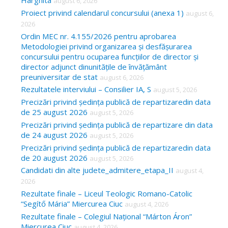
Harghita
august 6, 2026
h
Proiect privind calendarul concursului (anexa 1)
august 6,
f
2026
o
Ordin MEC nr. 4.155/2026 pentru aprobarea
Metodologiei privind organizarea și desfășurarea
r
concursului pentru ocuparea funcțiilor de director și
:
director adjunct dinunitățile de învățământ
preuniversitar de stat
august 6, 2026
Rezultatele interviului – Consilier IA, S
august 5, 2026
Precizări privind ședința publică de repartizaredin data
de 25 august 2026
august 5, 2026
Precizări privind ședința publică de repartizare din data
de 24 august 2026
august 5, 2026
Precizări privind ședința publică de repartizaredin data
de 20 august 2026
august 5, 2026
Candidati din alte judete_admitere_etapa_II
august 4,
2026
Rezultate finale – Liceul Teologic Romano-Catolic
“Segítő Mária” Miercurea Ciuc
august 4, 2026
Rezultate finale – Colegiul Național “Márton Áron”
Miercurea Ciuc
august 4, 2026