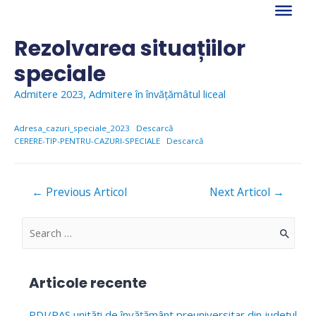
Skip
to
content
Rezolvarea situațiilor
speciale
Admitere 2023
,
Admitere în învățămâtul liceal
Adresa_cazuri_speciale_2023
Descarcă
CERERE-TIP-PENTRU-CAZURI-SPECIALE
Descarcă
Navigare
←
Previous Articol
Next Articol
→
în
articole
S
e
a
Articole recente
r
c
PDI/PAS unități de învățământ preuniversitar din județul