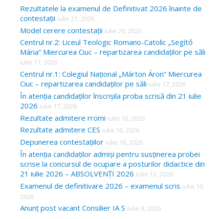
Rezultatele la examenul de Definitivat 2026 înainte de
contestații
iulie 21, 2026
Model cerere contestații
iulie 20, 2026
Centrul nr.2: Liceul Teologic Romano-Catolic „Segítő
Mária” Miercurea Ciuc – repartizarea candidaților pe săli
iulie 17, 2026
Centrul nr.1: Colegiul Național „Márton Áron” Miercurea
Ciuc – repartizarea candidaților pe săli
iulie 17, 2026
În atenția candidaților înscrișila proba scrisă din 21 iulie
2026
iulie 17, 2026
Rezultate admitere rromi
iulie 16, 2026
Rezultate admitere CES
iulie 16, 2026
Depunerea contestațiilor
iulie 16, 2026
În atenția candidaților admiși pentru susținerea probei
scrise la concursul de ocupare a posturilor didactice din
21 iulie 2026 – ABSOLVENȚI 2026
iulie 13, 2026
Examenul de definitivare 2026 – examenul scris
iulie 10,
2026
Anunț post vacant Consilier IA S
iulie 9, 2026