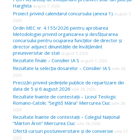
Harghita
august 7, 2026
h
Proiect privind calendarul concursului (anexa 1)
august 7,
f
2026
o
Ordin MEC nr. 4.155/2026 pentru aprobarea
Metodologiei privind organizarea și desfășurarea
r
concursului pentru ocuparea funcțiilor de director și
:
director adjunct dinunitățile de învățământ
preuniversitar de stat
august 7, 2026
Rezultate finale – Consilier IA S
august 7, 2026
Rezultate la selecția dosarelor – Consilier IA S
iulie 28,
2026
Precizări privind ședințele publice de repartizare din
data de 5 și 6 august 2026
iulie 28, 2026
Rezultate înainte de contestații – Liceul Teologic
Romano-Catolic “Segítő Mária” Miercurea Ciuc
iulie 28,
2026
Rezultate înainte de contestații – Colegiul Național
“Márton Áron” Miercurea Ciuc
iulie 28, 2026
Ofertă cursuri postuniversitare și de conversie
iulie 27,
2026