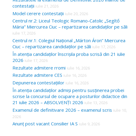
contestații
iulie 21, 2026
Model cerere contestații
iulie 20, 2026
Centrul nr.2: Liceul Teologic Romano-Catolic „Segítő
Mária” Miercurea Ciuc – repartizarea candidaților pe săli
iulie 17, 2026
Centrul nr.1: Colegiul Național „Márton Áron” Miercurea
Ciuc – repartizarea candidaților pe săli
iulie 17, 2026
În atenția candidaților înscrișila proba scrisă din 21 iulie
2026
iulie 17, 2026
Rezultate admitere rromi
iulie 16, 2026
Rezultate admitere CES
iulie 16, 2026
Depunerea contestațiilor
iulie 16, 2026
În atenția candidaților admiși pentru susținerea probei
scrise la concursul de ocupare a posturilor didactice din
21 iulie 2026 – ABSOLVENȚI 2026
iulie 13, 2026
Examenul de definitivare 2026 – examenul scris
iulie 10,
2026
Anunț post vacant Consilier IA S
iulie 9, 2026