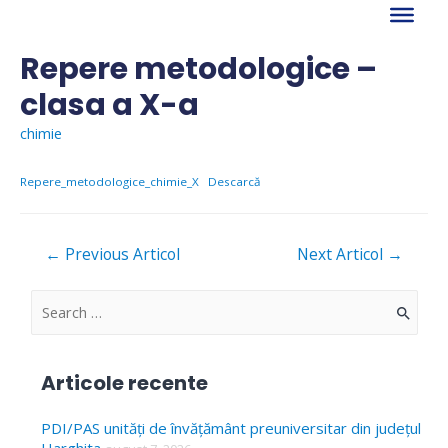
Skip
to
content
Repere metodologice –
clasa a X-a
chimie
Repere_metodologice_chimie_X
Descarcă
Navigare
←
Previous Articol
Next Articol
→
în
articole
S
e
a
Articole recente
r
c
PDI/PAS unități de învățământ preuniversitar din județul