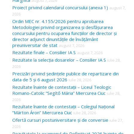
Harghita
august 7, 2026
h
Proiect privind calendarul concursului (anexa 1)
august 7,
f
2026
o
Ordin MEC nr. 4.155/2026 pentru aprobarea
Metodologiei privind organizarea și desfășurarea
r
concursului pentru ocuparea funcțiilor de director și
:
director adjunct dinunitățile de învățământ
preuniversitar de stat
august 7, 2026
Rezultate finale – Consilier IA S
august 7, 2026
Rezultate la selecția dosarelor – Consilier IA S
iulie 28,
2026
Precizări privind ședințele publice de repartizare din
data de 5 și 6 august 2026
iulie 28, 2026
Rezultate înainte de contestații – Liceul Teologic
Romano-Catolic “Segítő Mária” Miercurea Ciuc
iulie 28,
2026
Rezultate înainte de contestații – Colegiul Național
“Márton Áron” Miercurea Ciuc
iulie 28, 2026
Ofertă cursuri postuniversitare și de conversie
iulie 27,
2026
Rezultatele la examenul de Definitivat 2026 înainte de