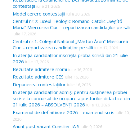
contestații
iulie 21, 2026
Model cerere contestații
iulie 20, 2026
Centrul nr.2: Liceul Teologic Romano-Catolic „Segítő
Mária” Miercurea Ciuc – repartizarea candidaților pe săli
iulie 17, 2026
Centrul nr.1: Colegiul Național „Márton Áron” Miercurea
Ciuc – repartizarea candidaților pe săli
iulie 17, 2026
În atenția candidaților înscrișila proba scrisă din 21 iulie
2026
iulie 17, 2026
Rezultate admitere rromi
iulie 16, 2026
Rezultate admitere CES
iulie 16, 2026
Depunerea contestațiilor
iulie 16, 2026
În atenția candidaților admiși pentru susținerea probei
scrise la concursul de ocupare a posturilor didactice din
21 iulie 2026 – ABSOLVENȚI 2026
iulie 13, 2026
Examenul de definitivare 2026 – examenul scris
iulie 10,
2026
Anunț post vacant Consilier IA S
iulie 9, 2026