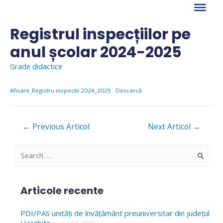
Skip
to
content
Registrul inspecțiilor pe
anul școlar 2024-2025
Grade didactice
Afisare_Registru inspectii 2024_2025
Descarcă
Navigare
←
Previous Articol
Next Articol
→
în
articole
S
e
a
Articole recente
r
c
PDI/PAS unități de învățământ preuniversitar din județul