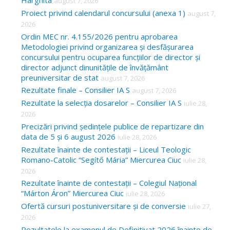
Harghita
august 7, 2026
h
Proiect privind calendarul concursului (anexa 1)
august 7,
f
2026
o
Ordin MEC nr. 4.155/2026 pentru aprobarea
Metodologiei privind organizarea și desfășurarea
r
concursului pentru ocuparea funcțiilor de director și
:
director adjunct dinunitățile de învățământ
preuniversitar de stat
august 7, 2026
Rezultate finale – Consilier IA S
august 7, 2026
Rezultate la selecția dosarelor – Consilier IA S
iulie 28,
2026
Precizări privind ședințele publice de repartizare din
data de 5 și 6 august 2026
iulie 28, 2026
Rezultate înainte de contestații – Liceul Teologic
Romano-Catolic “Segítő Mária” Miercurea Ciuc
iulie 28,
2026
Rezultate înainte de contestații – Colegiul Național
“Márton Áron” Miercurea Ciuc
iulie 28, 2026
Ofertă cursuri postuniversitare și de conversie
iulie 27,
2026
Rezultatele la examenul de Definitivat 2026 înainte de