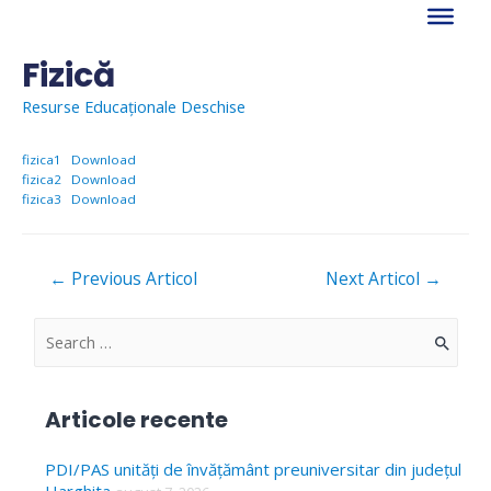
Skip
to
content
Fizică
Resurse Educaționale Deschise
fizica1
Download
fizica2
Download
fizica3
Download
Navigare
←
Previous Articol
Next Articol
→
în
articole
S
e
a
Articole recente
r
c
PDI/PAS unități de învățământ preuniversitar din județul