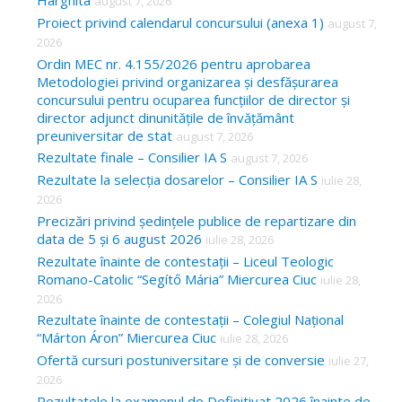
Harghita
august 7, 2026
h
Proiect privind calendarul concursului (anexa 1)
august 7,
f
2026
o
Ordin MEC nr. 4.155/2026 pentru aprobarea
Metodologiei privind organizarea și desfășurarea
r
concursului pentru ocuparea funcțiilor de director și
:
director adjunct dinunitățile de învățământ
preuniversitar de stat
august 7, 2026
Rezultate finale – Consilier IA S
august 7, 2026
Rezultate la selecția dosarelor – Consilier IA S
iulie 28,
2026
Precizări privind ședințele publice de repartizare din
data de 5 și 6 august 2026
iulie 28, 2026
Rezultate înainte de contestații – Liceul Teologic
Romano-Catolic “Segítő Mária” Miercurea Ciuc
iulie 28,
2026
Rezultate înainte de contestații – Colegiul Național
“Márton Áron” Miercurea Ciuc
iulie 28, 2026
Ofertă cursuri postuniversitare și de conversie
iulie 27,
2026
Rezultatele la examenul de Definitivat 2026 înainte de