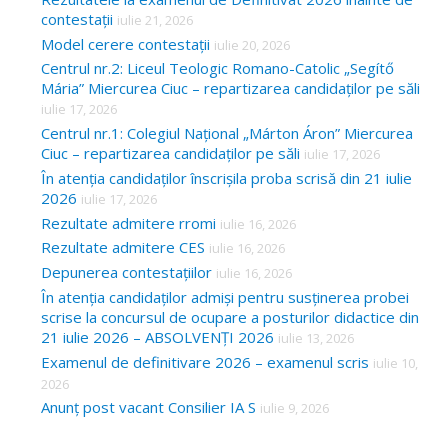
contestații
iulie 21, 2026
Model cerere contestații
iulie 20, 2026
Centrul nr.2: Liceul Teologic Romano-Catolic „Segítő
Mária” Miercurea Ciuc – repartizarea candidaților pe săli
iulie 17, 2026
Centrul nr.1: Colegiul Național „Márton Áron” Miercurea
Ciuc – repartizarea candidaților pe săli
iulie 17, 2026
În atenția candidaților înscrișila proba scrisă din 21 iulie
2026
iulie 17, 2026
Rezultate admitere rromi
iulie 16, 2026
Rezultate admitere CES
iulie 16, 2026
Depunerea contestațiilor
iulie 16, 2026
În atenția candidaților admiși pentru susținerea probei
scrise la concursul de ocupare a posturilor didactice din
21 iulie 2026 – ABSOLVENȚI 2026
iulie 13, 2026
Examenul de definitivare 2026 – examenul scris
iulie 10,
2026
Anunț post vacant Consilier IA S
iulie 9, 2026