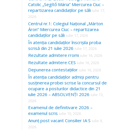
Catolic „Segítő Mária” Miercurea Ciuc –
repartizarea candidaților pe săli
iulie 17,
2026
Centrul nr.1: Colegiul Național „Márton
Áron” Miercurea Ciuc – repartizarea
candidaților pe săli
iulie 17, 2026
În atenția candidaților înscrișila proba
scrisă din 21 iulie 2026
iulie 17, 2026
Rezultate admitere rromi
iulie 16, 2026
Rezultate admitere CES
iulie 16, 2026
Depunerea contestațiilor
iulie 16, 2026
În atenția candidaților admiși pentru
susținerea probei scrise la concursul de
ocupare a posturilor didactice din 21
iulie 2026 – ABSOLVENȚI 2026
iulie 13,
2026
Examenul de definitivare 2026 –
examenul scris
iulie 10, 2026
Anunț post vacant Consilier IA S
iulie 9,
2026