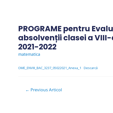
Skip
to
content
PROGRAME pentru Evalu
absolvenții clasei a VIII-
2021-2022
matematica
OME_ENVIII_BAC_3237_05022021_Anexa_1
Descarcă
Navigare
←
Previous Articol
în
articole