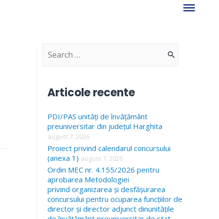
S
e
a
Articole recente
r
PDI/PAS unități de învățământ
c
preuniversitar din județul Harghita
h
august 7, 2026
f
Proiect privind calendarul concursului
(anexa 1)
august 7, 2026
o
Ordin MEC nr. 4.155/2026 pentru
r
aprobarea Metodologiei
privind organizarea și desfășurarea
:
concursului pentru ocuparea funcțiilor de
director și director adjunct dinunitățile
de învățământ preuniversitar de stat