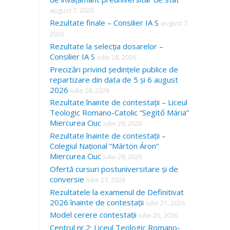
august 7, 2026
Rezultate finale – Consilier IA S
august 7,
2026
Rezultate la selecția dosarelor –
Consilier IA S
iulie 28, 2026
Precizări privind ședințele publice de
repartizare din data de 5 și 6 august
2026
iulie 28, 2026
Rezultate înainte de contestații – Liceul
Teologic Romano-Catolic “Segítő Mária”
Miercurea Ciuc
iulie 28, 2026
Rezultate înainte de contestații –
Colegiul Național “Márton Áron”
Miercurea Ciuc
iulie 28, 2026
Ofertă cursuri postuniversitare și de
conversie
iulie 27, 2026
Rezultatele la examenul de Definitivat
2026 înainte de contestații
iulie 21, 2026
Model cerere contestații
iulie 20, 2026
Centrul nr.2: Liceul Teologic Romano-