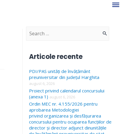
S
e
a
Articole recente
r
PDI/PAS unități de învățământ
c
preuniversitar din județul Harghita
h
august 6, 2026
f
Proiect privind calendarul concursului
(anexa 1)
august 6, 2026
o
Ordin MEC nr. 4.155/2026 pentru
r
aprobarea Metodologiei
privind organizarea și desfășurarea
:
concursului pentru ocuparea funcțiilor de
director și director adjunct dinunitățile
de învățământ preuniversitar de stat