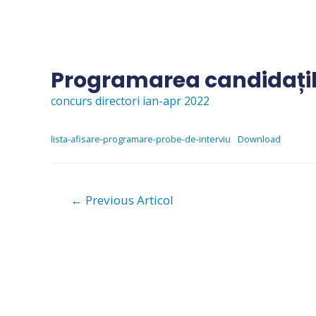
Skip
to
content
Programarea candidațilo
concurs directori ian-apr 2022
lista-afisare-programare-probe-de-interviu
Download
Navigare
←
Previous Articol
în
articole