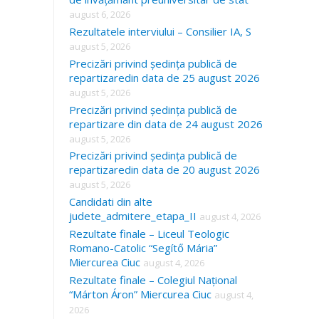
august 6, 2026
Rezultatele interviului – Consilier IA, S
august 5, 2026
Precizări privind ședința publică de
repartizaredin data de 25 august 2026
august 5, 2026
Precizări privind ședința publică de
repartizare din data de 24 august 2026
august 5, 2026
Precizări privind ședința publică de
repartizaredin data de 20 august 2026
august 5, 2026
Candidati din alte
judete_admitere_etapa_II
august 4, 2026
Rezultate finale – Liceul Teologic
Romano-Catolic “Segítő Mária”
Miercurea Ciuc
august 4, 2026
Rezultate finale – Colegiul Național
“Márton Áron” Miercurea Ciuc
august 4,
2026