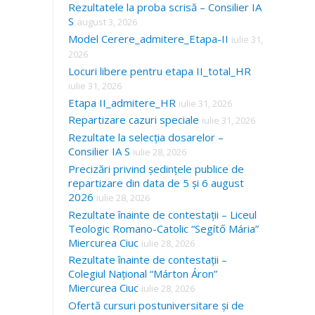
Rezultatele la proba scrisă – Consilier IA
S
august 3, 2026
Model Cerere_admitere_Etapa-II
iulie 31,
2026
Locuri libere pentru etapa II_total_HR
iulie 31, 2026
Etapa II_admitere_HR
iulie 31, 2026
Repartizare cazuri speciale
iulie 31, 2026
Rezultate la selecția dosarelor –
Consilier IA S
iulie 28, 2026
Precizări privind ședințele publice de
repartizare din data de 5 și 6 august
2026
iulie 28, 2026
Rezultate înainte de contestații – Liceul
Teologic Romano-Catolic “Segítő Mária”
Miercurea Ciuc
iulie 28, 2026
Rezultate înainte de contestații –
Colegiul Național “Márton Áron”
Miercurea Ciuc
iulie 28, 2026
Ofertă cursuri postuniversitare și de