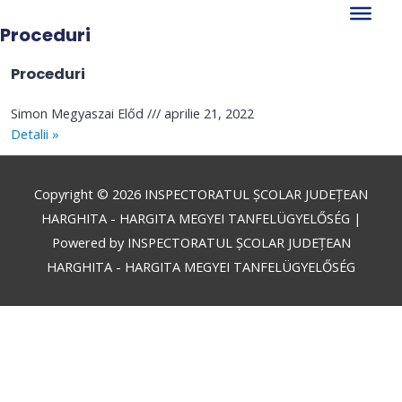
Skip
to
Proceduri
content
Proceduri
Simon Megyaszai Előd
aprilie 21, 2022
Detalii »
Copyright © 2026
INSPECTORATUL ȘCOLAR JUDEȚEAN
HARGHITA - HARGITA MEGYEI TANFELÜGYELŐSÉG
|
Powered by
INSPECTORATUL ȘCOLAR JUDEȚEAN
HARGHITA - HARGITA MEGYEI TANFELÜGYELŐSÉG