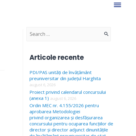
S
e
a
Articole recente
r
PDI/PAS unități de învățământ
c
preuniversitar din județul Harghita
h
august 6, 2026
f
Proiect privind calendarul concursului
(anexa 1)
august 6, 2026
o
Ordin MEC nr. 4.155/2026 pentru
r
aprobarea Metodologiei
privind organizarea și desfășurarea
:
concursului pentru ocuparea funcțiilor de
director și director adjunct dinunitățile
de învățământ preuniversitar de stat