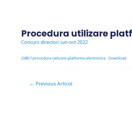
Skip
to
content
Procedura utilizare pla
Concurs directori iun-oct 2022
29857-procedura-utilizare-platforma-electronica
Download
Navigare
←
Previous Articol
în
articole