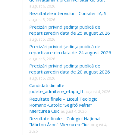
august 6, 2026
Rezultatele interviului – Consilier IA, S
august 5, 2026
Precizări privind ședința publică de
repartizaredin data de 25 august 2026
august 5, 2026
Precizări privind ședința publică de
repartizare din data de 24 august 2026
august 5, 2026
Precizări privind ședința publică de
repartizaredin data de 20 august 2026
august 5, 2026
Candidati din alte
judete_admitere_etapa_II
august 4, 2026
Rezultate finale – Liceul Teologic
Romano-Catolic “Segítő Mária”
Miercurea Ciuc
august 4, 2026
Rezultate finale – Colegiul Național
“Márton Áron” Miercurea Ciuc
august 4,
2026