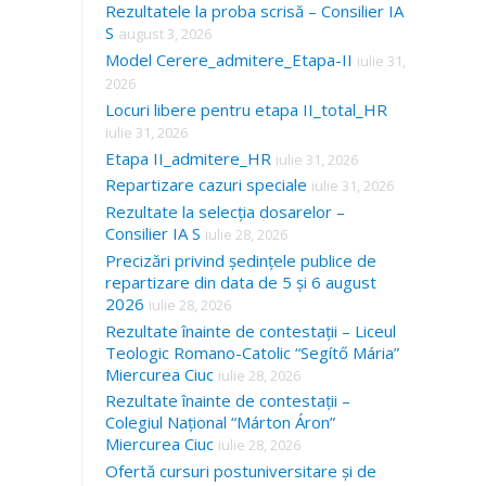
Rezultatele la proba scrisă – Consilier IA
S
august 3, 2026
Model Cerere_admitere_Etapa-II
iulie 31,
2026
Locuri libere pentru etapa II_total_HR
iulie 31, 2026
Etapa II_admitere_HR
iulie 31, 2026
Repartizare cazuri speciale
iulie 31, 2026
Rezultate la selecția dosarelor –
Consilier IA S
iulie 28, 2026
Precizări privind ședințele publice de
repartizare din data de 5 și 6 august
2026
iulie 28, 2026
Rezultate înainte de contestații – Liceul
Teologic Romano-Catolic “Segítő Mária”
Miercurea Ciuc
iulie 28, 2026
Rezultate înainte de contestații –
Colegiul Național “Márton Áron”
Miercurea Ciuc
iulie 28, 2026
Ofertă cursuri postuniversitare și de