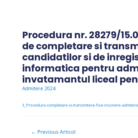
Skip
to
content
Procedura nr. 28279/15.
de completare si transmit
candidatilor si de inregi
informatica pentru adm
invatamantul liceal pen
Admitere 2024
3_Procedura-completare-si-transmitere-fise-inscriere-admiter
Navigare
←
Previous Articol
în