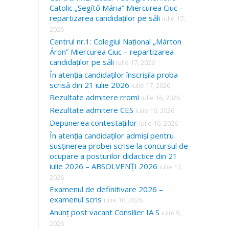
Catolic „Segítő Mária” Miercurea Ciuc –
repartizarea candidaților pe săli
iulie 17,
2026
Centrul nr.1: Colegiul Național „Márton
Áron” Miercurea Ciuc – repartizarea
candidaților pe săli
iulie 17, 2026
În atenția candidaților înscrișila proba
scrisă din 21 iulie 2026
iulie 17, 2026
Rezultate admitere rromi
iulie 16, 2026
Rezultate admitere CES
iulie 16, 2026
Depunerea contestațiilor
iulie 16, 2026
În atenția candidaților admiși pentru
susținerea probei scrise la concursul de
ocupare a posturilor didactice din 21
iulie 2026 – ABSOLVENȚI 2026
iulie 13,
2026
Examenul de definitivare 2026 –
examenul scris
iulie 10, 2026
Anunț post vacant Consilier IA S
iulie 9,
2026