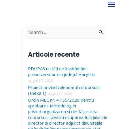
S
e
a
Articole recente
r
PDI/PAS unități de învățământ
c
preuniversitar din județul Harghita
h
august 7, 2026
f
Proiect privind calendarul concursului
(anexa 1)
august 7, 2026
o
Ordin MEC nr. 4.155/2026 pentru
r
aprobarea Metodologiei
privind organizarea și desfășurarea
:
concursului pentru ocuparea funcțiilor de
director și director adjunct dinunitățile
de învățământ preuniversitar de stat