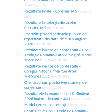
august 7, 2026
Rezultate finale – Consilier IA S
august 7,
2026
Rezultate la selecția dosarelor –
Consilier IA S
iulie 28, 2026
Precizări privind ședințele publice de
repartizare din data de 5 și 6 august
2026
iulie 28, 2026
Rezultate înainte de contestații – Liceul
Teologic Romano-Catolic “Segítő Mária”
Miercurea Ciuc
iulie 28, 2026
Rezultate înainte de contestații –
Colegiul Național “Márton Áron”
Miercurea Ciuc
iulie 28, 2026
Ofertă cursuri postuniversitare și de
conversie
iulie 27, 2026
Rezultatele la examenul de Definitivat
2026 înainte de contestații
iulie 21, 2026
Model cerere contestații
iulie 20, 2026
Centrul nr.2: Liceul Teologic Romano-