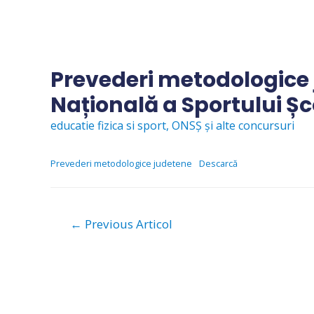
Skip
to
content
Prevederi metodologice
Națională a Sportului Șc
educatie fizica si sport
,
ONSȘ și alte concursuri
Prevederi metodologice judetene
Descarcă
Navigare
←
Previous Articol
în
articole