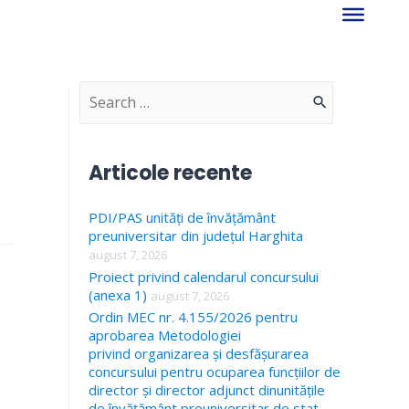
S
e
a
Articole recente
r
PDI/PAS unități de învățământ
c
preuniversitar din județul Harghita
h
august 7, 2026
f
Proiect privind calendarul concursului
(anexa 1)
august 7, 2026
o
Ordin MEC nr. 4.155/2026 pentru
r
aprobarea Metodologiei
privind organizarea și desfășurarea
:
concursului pentru ocuparea funcțiilor de
director și director adjunct dinunitățile
de învățământ preuniversitar de stat