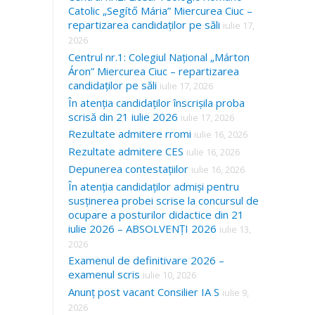
Catolic „Segítő Mária” Miercurea Ciuc –
repartizarea candidaților pe săli
iulie 17,
2026
Centrul nr.1: Colegiul Național „Márton
Áron” Miercurea Ciuc – repartizarea
candidaților pe săli
iulie 17, 2026
În atenția candidaților înscrișila proba
scrisă din 21 iulie 2026
iulie 17, 2026
Rezultate admitere rromi
iulie 16, 2026
Rezultate admitere CES
iulie 16, 2026
Depunerea contestațiilor
iulie 16, 2026
În atenția candidaților admiși pentru
susținerea probei scrise la concursul de
ocupare a posturilor didactice din 21
iulie 2026 – ABSOLVENȚI 2026
iulie 13,
2026
Examenul de definitivare 2026 –
examenul scris
iulie 10, 2026
Anunț post vacant Consilier IA S
iulie 9,
2026