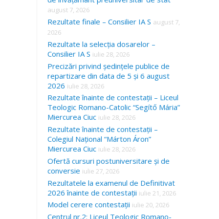
august 7, 2026
Rezultate finale – Consilier IA S
august 7,
2026
Rezultate la selecția dosarelor –
Consilier IA S
iulie 28, 2026
Precizări privind ședințele publice de
repartizare din data de 5 și 6 august
2026
iulie 28, 2026
Rezultate înainte de contestații – Liceul
Teologic Romano-Catolic “Segítő Mária”
Miercurea Ciuc
iulie 28, 2026
Rezultate înainte de contestații –
Colegiul Național “Márton Áron”
Miercurea Ciuc
iulie 28, 2026
Ofertă cursuri postuniversitare și de
conversie
iulie 27, 2026
Rezultatele la examenul de Definitivat
2026 înainte de contestații
iulie 21, 2026
Model cerere contestații
iulie 20, 2026
Centrul nr.2: Liceul Teologic Romano-