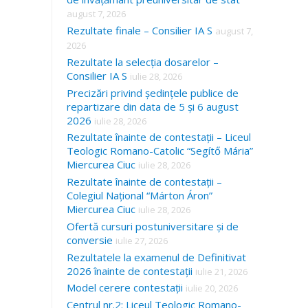
august 7, 2026
Rezultate finale – Consilier IA S
august 7,
2026
Rezultate la selecția dosarelor –
Consilier IA S
iulie 28, 2026
Precizări privind ședințele publice de
repartizare din data de 5 și 6 august
2026
iulie 28, 2026
Rezultate înainte de contestații – Liceul
Teologic Romano-Catolic “Segítő Mária”
Miercurea Ciuc
iulie 28, 2026
Rezultate înainte de contestații –
Colegiul Național “Márton Áron”
Miercurea Ciuc
iulie 28, 2026
Ofertă cursuri postuniversitare și de
conversie
iulie 27, 2026
Rezultatele la examenul de Definitivat
2026 înainte de contestații
iulie 21, 2026
Model cerere contestații
iulie 20, 2026
Centrul nr.2: Liceul Teologic Romano-