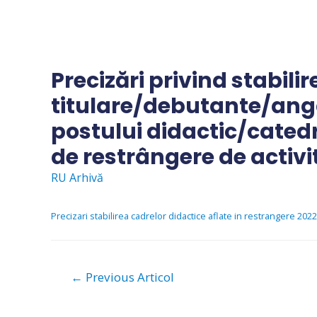
Skip
to
content
Precizări privind stabili
titulare/debutante/angaj
postului didactic/catedre
de restrângere de activi
RU Arhivă
Precizari stabilirea cadrelor didactice aflate in restrangere 202
Navigare
←
Previous Articol
în
articole