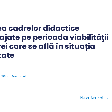
rea cadrelor didactice
ate pe perioada viabilităţii
i care se află în situația
tate
2_2023
Download
Next Articol
→