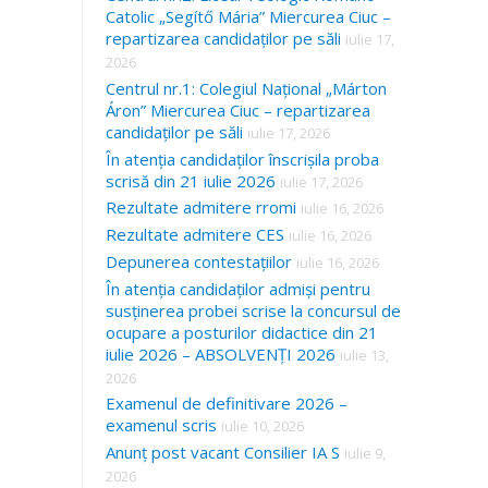
Catolic „Segítő Mária” Miercurea Ciuc –
repartizarea candidaților pe săli
iulie 17,
2026
Centrul nr.1: Colegiul Național „Márton
Áron” Miercurea Ciuc – repartizarea
candidaților pe săli
iulie 17, 2026
În atenția candidaților înscrișila proba
scrisă din 21 iulie 2026
iulie 17, 2026
Rezultate admitere rromi
iulie 16, 2026
Rezultate admitere CES
iulie 16, 2026
Depunerea contestațiilor
iulie 16, 2026
În atenția candidaților admiși pentru
susținerea probei scrise la concursul de
ocupare a posturilor didactice din 21
iulie 2026 – ABSOLVENȚI 2026
iulie 13,
2026
Examenul de definitivare 2026 –
examenul scris
iulie 10, 2026
Anunț post vacant Consilier IA S
iulie 9,
2026