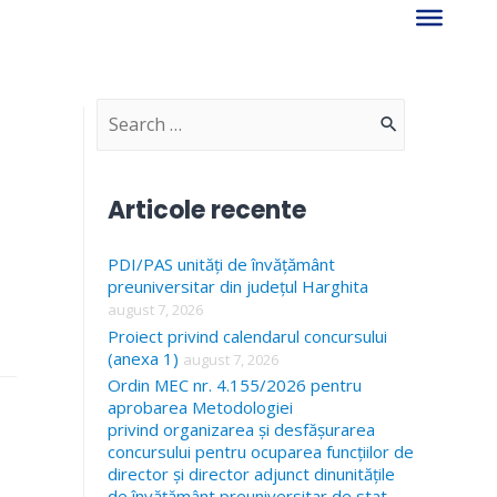
S
e
a
Articole recente
r
PDI/PAS unități de învățământ
c
preuniversitar din județul Harghita
h
august 7, 2026
f
Proiect privind calendarul concursului
(anexa 1)
august 7, 2026
o
Ordin MEC nr. 4.155/2026 pentru
r
aprobarea Metodologiei
privind organizarea și desfășurarea
:
concursului pentru ocuparea funcțiilor de
director și director adjunct dinunitățile
de învățământ preuniversitar de stat