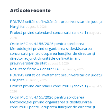
e
a
Articole recente
r
c
PDI/PAS unități de învățământ preuniversitar din județul
Harghita
august 7, 2026
h
Proiect privind calendarul concursului (anexa 1)
august 7,
f
2026
o
Ordin MEC nr. 4.155/2026 pentru aprobarea
Metodologiei privind organizarea și desfășurarea
r
concursului pentru ocuparea funcțiilor de director și
:
director adjunct dinunitățile de învățământ
preuniversitar de stat
august 7, 2026
Rezultate finale – Consilier IA S
august 7, 2026
PDI/PAS unități de învățământ preuniversitar din județul
Harghita
august 6, 2026
Proiect privind calendarul concursului (anexa 1)
august 6,
2026
Ordin MEC nr. 4.155/2026 pentru aprobarea
Metodologiei privind organizarea și desfășurarea
concursului pentru ocuparea funcțiilor de director și