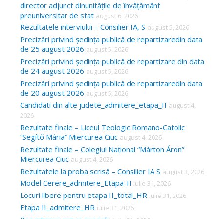
director adjunct dinunitățile de învățământ
preuniversitar de stat
august 6, 2026
Rezultatele interviului – Consilier IA, S
august 5, 2026
Precizări privind ședința publică de repartizaredin data
de 25 august 2026
august 5, 2026
Precizări privind ședința publică de repartizare din data
de 24 august 2026
august 5, 2026
Precizări privind ședința publică de repartizaredin data
de 20 august 2026
august 5, 2026
Candidati din alte judete_admitere_etapa_II
august 4,
2026
Rezultate finale – Liceul Teologic Romano-Catolic
“Segítő Mária” Miercurea Ciuc
august 4, 2026
Rezultate finale – Colegiul Național “Márton Áron”
Miercurea Ciuc
august 4, 2026
Rezultatele la proba scrisă – Consilier IA S
august 3, 2026
Model Cerere_admitere_Etapa-II
iulie 31, 2026
Locuri libere pentru etapa II_total_HR
iulie 31, 2026
Etapa II_admitere_HR
iulie 31, 2026