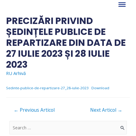
Skip
to
content
PRECIZĂRI PRIVIND
ȘEDINȚELE PUBLICE DE
REPARTIZARE DIN DATA DE
27 IULIE 2023 ȘI 28 IULIE
2023
RU Arhivă
Sedinte-publice-de-repartizare-27_28-iulie-2023
Download
Navigare
←
Previous Articol
Next Articol
→
în
articole
S