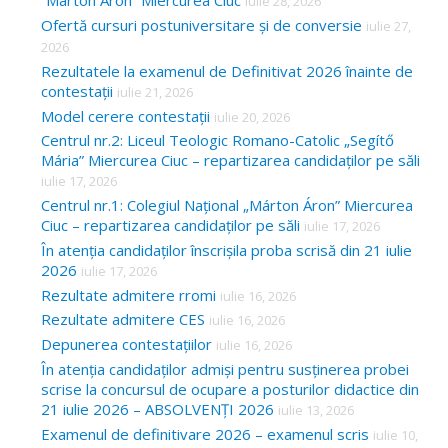
“Márton Áron” Miercurea Ciuc
iulie 28, 2026
Ofertă cursuri postuniversitare și de conversie
iulie 27,
2026
Rezultatele la examenul de Definitivat 2026 înainte de
contestații
iulie 21, 2026
Model cerere contestații
iulie 20, 2026
Centrul nr.2: Liceul Teologic Romano-Catolic „Segítő
Mária” Miercurea Ciuc – repartizarea candidaților pe săli
iulie 17, 2026
Centrul nr.1: Colegiul Național „Márton Áron” Miercurea
Ciuc – repartizarea candidaților pe săli
iulie 17, 2026
În atenția candidaților înscrișila proba scrisă din 21 iulie
2026
iulie 17, 2026
Rezultate admitere rromi
iulie 16, 2026
Rezultate admitere CES
iulie 16, 2026
Depunerea contestațiilor
iulie 16, 2026
În atenția candidaților admiși pentru susținerea probei
scrise la concursul de ocupare a posturilor didactice din
21 iulie 2026 – ABSOLVENȚI 2026
iulie 13, 2026
Examenul de definitivare 2026 – examenul scris
iulie 10,