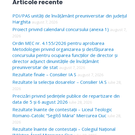
Articole recente
r
c
PDI/PAS unități de învățământ preuniversitar din județul
Harghita
august 7, 2026
h
Proiect privind calendarul concursului (anexa 1)
august 7,
f
2026
o
Ordin MEC nr. 4.155/2026 pentru aprobarea
Metodologiei privind organizarea și desfășurarea
r
concursului pentru ocuparea funcțiilor de director și
:
director adjunct dinunitățile de învățământ
preuniversitar de stat
august 7, 2026
Rezultate finale – Consilier IA S
august 7, 2026
Rezultate la selecția dosarelor – Consilier IA S
iulie 28,
2026
Precizări privind ședințele publice de repartizare din
data de 5 și 6 august 2026
iulie 28, 2026
Rezultate înainte de contestații – Liceul Teologic
Romano-Catolic “Segítő Mária” Miercurea Ciuc
iulie 28,
2026
Rezultate înainte de contestații – Colegiul Național