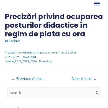
Skip
to
content
Precizări privind ocuparea
posturilor didactice în
regim de plata cu ora
RU Arhivă
Precizari-incadrarea-prin-plata-cu-ora-in-anul-scolar-
2023_2024
Download
cerere_PCO_2023_2024
Download
Navigare
←
Previous Articol
Next Articol
→
în
articole
S
e
a