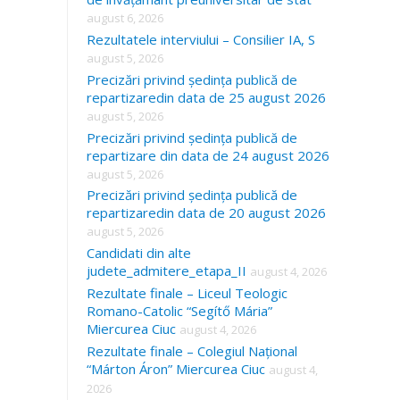
august 6, 2026
Rezultatele interviului – Consilier IA, S
august 5, 2026
Precizări privind ședința publică de
repartizaredin data de 25 august 2026
august 5, 2026
Precizări privind ședința publică de
repartizare din data de 24 august 2026
august 5, 2026
Precizări privind ședința publică de
repartizaredin data de 20 august 2026
august 5, 2026
Candidati din alte
judete_admitere_etapa_II
august 4, 2026
Rezultate finale – Liceul Teologic
Romano-Catolic “Segítő Mária”
Miercurea Ciuc
august 4, 2026
Rezultate finale – Colegiul Național
“Márton Áron” Miercurea Ciuc
august 4,
2026