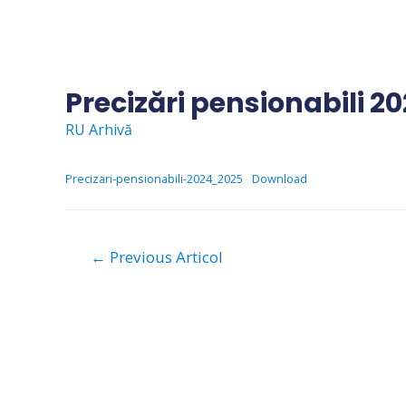
Skip
to
content
Precizări pensionabili 2
RU Arhivă
Precizari-pensionabili-2024_2025
Download
Navigare
←
Previous Articol
în
articole