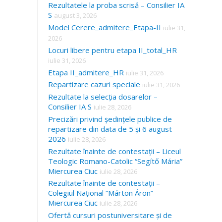
Rezultatele la proba scrisă – Consilier IA
S
august 3, 2026
Model Cerere_admitere_Etapa-II
iulie 31,
2026
Locuri libere pentru etapa II_total_HR
iulie 31, 2026
Etapa II_admitere_HR
iulie 31, 2026
Repartizare cazuri speciale
iulie 31, 2026
Rezultate la selecția dosarelor –
Consilier IA S
iulie 28, 2026
Precizări privind ședințele publice de
repartizare din data de 5 și 6 august
2026
iulie 28, 2026
Rezultate înainte de contestații – Liceul
Teologic Romano-Catolic “Segítő Mária”
Miercurea Ciuc
iulie 28, 2026
Rezultate înainte de contestații –
Colegiul Național “Márton Áron”
Miercurea Ciuc
iulie 28, 2026
Ofertă cursuri postuniversitare și de