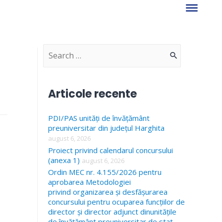
S
e
a
Articole recente
r
PDI/PAS unități de învățământ
c
preuniversitar din județul Harghita
h
august 6, 2026
f
Proiect privind calendarul concursului
(anexa 1)
august 6, 2026
o
Ordin MEC nr. 4.155/2026 pentru
r
aprobarea Metodologiei
privind organizarea și desfășurarea
:
concursului pentru ocuparea funcțiilor de
director și director adjunct dinunitățile
de învățământ preuniversitar de stat