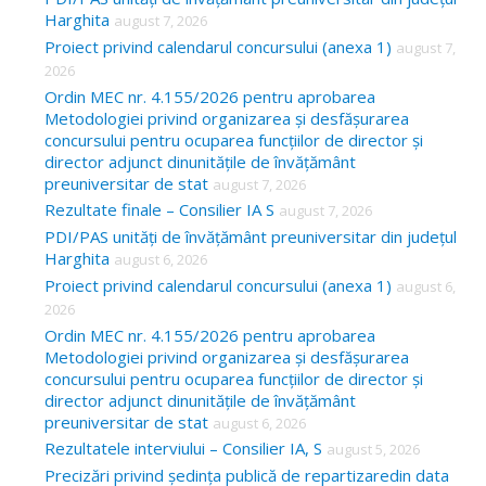
Harghita
august 7, 2026
h
Proiect privind calendarul concursului (anexa 1)
august 7,
f
2026
o
Ordin MEC nr. 4.155/2026 pentru aprobarea
Metodologiei privind organizarea și desfășurarea
r
concursului pentru ocuparea funcțiilor de director și
:
director adjunct dinunitățile de învățământ
preuniversitar de stat
august 7, 2026
Rezultate finale – Consilier IA S
august 7, 2026
PDI/PAS unități de învățământ preuniversitar din județul
Harghita
august 6, 2026
Proiect privind calendarul concursului (anexa 1)
august 6,
2026
Ordin MEC nr. 4.155/2026 pentru aprobarea
Metodologiei privind organizarea și desfășurarea
concursului pentru ocuparea funcțiilor de director și
director adjunct dinunitățile de învățământ
preuniversitar de stat
august 6, 2026
Rezultatele interviului – Consilier IA, S
august 5, 2026
Precizări privind ședința publică de repartizaredin data