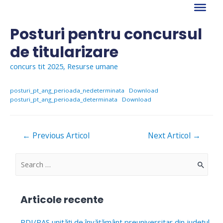
Skip
to
content
Posturi pentru concursul
de titularizare
concurs tit 2025
,
Resurse umane
posturi_pt_ang_perioada_nedeterminata
Download
posturi_pt_ang_perioada_determinata
Download
Navigare
←
Previous Articol
Next Articol
→
în
articole
S
e
a
Articole recente
r
c
PDI/PAS unități de învățământ preuniversitar din județul