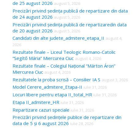
de 25 august 2026
august 5, 2026
Precizări privind ședința publică de repartizare din data
de 24 august 2026
august 5, 2026
Precizări privind ședința publică de repartizaredin data
de 20 august 2026
august 5, 2026
Candidati din alte judete_admitere_etapa_II
august 4,
2026
Rezultate finale – Liceul Teologic Romano-Catolic
“Segítő Mária” Miercurea Ciuc
august 4, 2026
Rezultate finale – Colegiul Național “Márton Áron”
Miercurea Ciuc
august 4, 2026
Rezultatele la proba scrisă – Consilier IA S
august 3, 2026
Model Cerere_admitere_Etapa-II
iulie 31, 2026
Locuri libere pentru etapa II_total_HR
iulie 31, 2026
Etapa II_admitere_HR
iulie 31, 2026
Repartizare cazuri speciale
iulie 31, 2026
Precizări privind ședințele publice de repartizare din
data de 5 și 6 august 2026
iulie 28, 2026