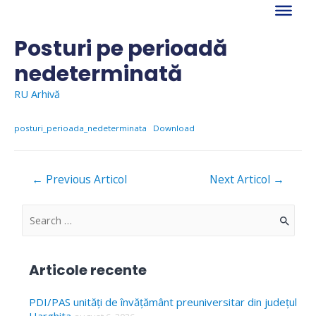
Skip
to
content
Posturi pe perioadă
nedeterminată
RU Arhivă
posturi_perioada_nedeterminata
Download
Navigare
←
Previous Articol
Next Articol
→
în
articole
S
e
a
Articole recente
r
c
PDI/PAS unități de învățământ preuniversitar din județul