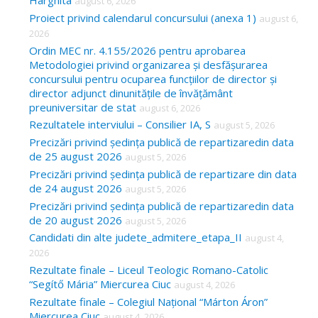
Harghita
august 6, 2026
h
Proiect privind calendarul concursului (anexa 1)
august 6,
f
2026
o
Ordin MEC nr. 4.155/2026 pentru aprobarea
Metodologiei privind organizarea și desfășurarea
r
concursului pentru ocuparea funcțiilor de director și
:
director adjunct dinunitățile de învățământ
preuniversitar de stat
august 6, 2026
Rezultatele interviului – Consilier IA, S
august 5, 2026
Precizări privind ședința publică de repartizaredin data
de 25 august 2026
august 5, 2026
Precizări privind ședința publică de repartizare din data
de 24 august 2026
august 5, 2026
Precizări privind ședința publică de repartizaredin data
de 20 august 2026
august 5, 2026
Candidati din alte judete_admitere_etapa_II
august 4,
2026
Rezultate finale – Liceul Teologic Romano-Catolic
“Segítő Mária” Miercurea Ciuc
august 4, 2026
Rezultate finale – Colegiul Național “Márton Áron”
Miercurea Ciuc
august 4, 2026