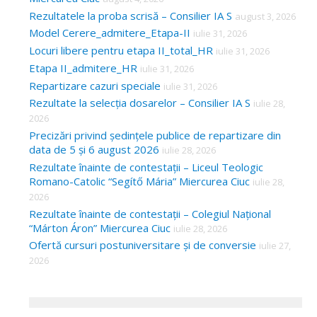
Rezultatele la proba scrisă – Consilier IA S
august 3, 2026
Model Cerere_admitere_Etapa-II
iulie 31, 2026
Locuri libere pentru etapa II_total_HR
iulie 31, 2026
Etapa II_admitere_HR
iulie 31, 2026
Repartizare cazuri speciale
iulie 31, 2026
Rezultate la selecția dosarelor – Consilier IA S
iulie 28,
2026
Precizări privind ședințele publice de repartizare din
data de 5 și 6 august 2026
iulie 28, 2026
Rezultate înainte de contestații – Liceul Teologic
Romano-Catolic “Segítő Mária” Miercurea Ciuc
iulie 28,
2026
Rezultate înainte de contestații – Colegiul Național
“Márton Áron” Miercurea Ciuc
iulie 28, 2026
Ofertă cursuri postuniversitare și de conversie
iulie 27,
2026