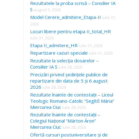
Rezultatele la proba scrisă – Consilier IA
S
august 3, 2026
Model Cerere_admitere_Etapa-II
iulie 31,
2026
Locuri libere pentru etapa II_total_HR
iulie 31, 2026
Etapa II_admitere_HR
iulie 31, 2026
Repartizare cazuri speciale
iulie 31, 2026
Rezultate la selecția dosarelor –
Consilier IA S
iulie 28, 2026
Precizări privind ședințele publice de
repartizare din data de 5 și 6 august
2026
iulie 28, 2026
Rezultate înainte de contestații – Liceul
Teologic Romano-Catolic “Segítő Mária”
Miercurea Ciuc
iulie 28, 2026
Rezultate înainte de contestații –
Colegiul Național “Márton Áron”
Miercurea Ciuc
iulie 28, 2026
Ofertă cursuri postuniversitare și de