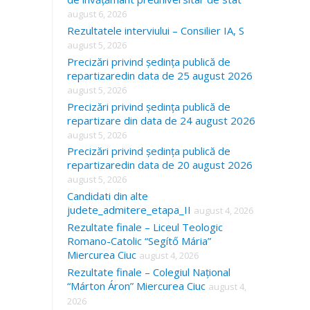
august 6, 2026
Rezultatele interviului – Consilier IA, S
august 5, 2026
Precizări privind ședința publică de
repartizaredin data de 25 august 2026
august 5, 2026
Precizări privind ședința publică de
repartizare din data de 24 august 2026
august 5, 2026
Precizări privind ședința publică de
repartizaredin data de 20 august 2026
august 5, 2026
Candidati din alte
judete_admitere_etapa_II
august 4, 2026
Rezultate finale – Liceul Teologic
Romano-Catolic “Segítő Mária”
Miercurea Ciuc
august 4, 2026
Rezultate finale – Colegiul Național
“Márton Áron” Miercurea Ciuc
august 4,
2026