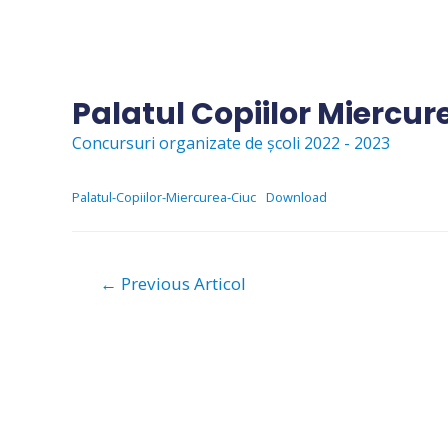
Skip
to
content
Palatul Copiilor Miercur
Concursuri organizate de școli 2022 - 2023
Palatul-Copiilor-Miercurea-Ciuc
Download
Navigare
←
Previous Articol
în
articole