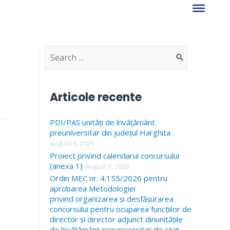
S
e
a
Articole recente
r
PDI/PAS unități de învățământ
c
preuniversitar din județul Harghita
h
august 6, 2026
f
Proiect privind calendarul concursului
(anexa 1)
august 6, 2026
o
Ordin MEC nr. 4.155/2026 pentru
r
aprobarea Metodologiei
privind organizarea și desfășurarea
:
concursului pentru ocuparea funcțiilor de
director și director adjunct dinunitățile
de învățământ preuniversitar de stat