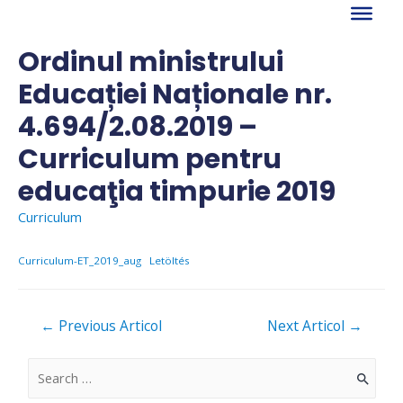
Skip
to
content
Ordinul ministrului
Educației Naționale nr.
4.694/2.08.2019 –
Curriculum pentru
educaţia timpurie 2019
Curriculum
Curriculum-ET_2019_aug
Letöltés
Navigare
←
Previous Articol
Next Articol
→
în
articole
S