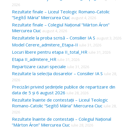
2026
Rezultate finale – Liceul Teologic Romano-Catolic
“Segítő Mária” Miercurea Ciuc
august 4, 2026
Rezultate finale – Colegiul Național “Márton Áron”
Miercurea Ciuc
august 4, 2026
Rezultatele la proba scrisă – Consilier IA S
august 3, 2026
Model Cerere_admitere_Etapa-II
iulie 31, 2026
Locuri libere pentru etapa II_total_HR
iulie 31, 2026
Etapa II_admitere_HR
iulie 31, 2026
Repartizare cazuri speciale
iulie 31, 2026
Rezultate la selecția dosarelor – Consilier IA S
iulie 28,
2026
Precizări privind ședințele publice de repartizare din
data de 5 și 6 august 2026
iulie 28, 2026
Rezultate înainte de contestații – Liceul Teologic
Romano-Catolic “Segítő Mária” Miercurea Ciuc
iulie 28,
2026
Rezultate înainte de contestații – Colegiul Național
“Márton Áron” Miercurea Ciuc
iulie 28, 2026