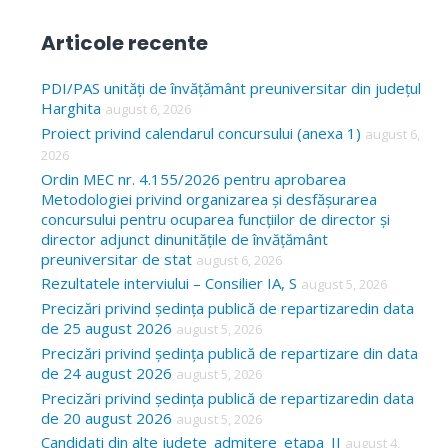
e
a
Articole recente
r
c
PDI/PAS unități de învățământ preuniversitar din județul
Harghita
august 6, 2026
h
Proiect privind calendarul concursului (anexa 1)
august 6,
f
2026
o
Ordin MEC nr. 4.155/2026 pentru aprobarea
Metodologiei privind organizarea și desfășurarea
r
concursului pentru ocuparea funcțiilor de director și
:
director adjunct dinunitățile de învățământ
preuniversitar de stat
august 6, 2026
Rezultatele interviului – Consilier IA, S
august 5, 2026
Precizări privind ședința publică de repartizaredin data
de 25 august 2026
august 5, 2026
Precizări privind ședința publică de repartizare din data
de 24 august 2026
august 5, 2026
Precizări privind ședința publică de repartizaredin data
de 20 august 2026
august 5, 2026
Candidati din alte judete_admitere_etapa_II
august 4,