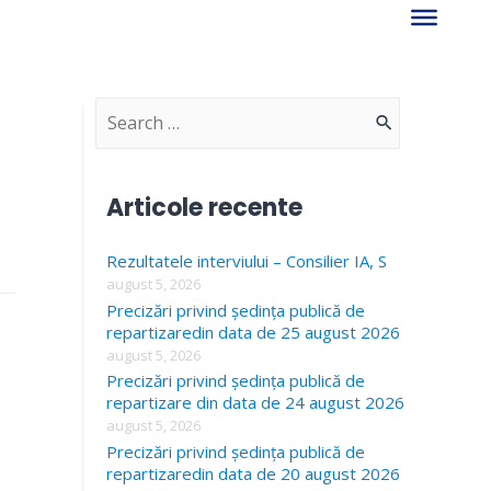
S
e
a
Articole recente
r
Rezultatele interviului – Consilier IA, S
c
august 5, 2026
h
Precizări privind ședința publică de
f
repartizaredin data de 25 august 2026
august 5, 2026
o
Precizări privind ședința publică de
r
repartizare din data de 24 august 2026
august 5, 2026
:
Precizări privind ședința publică de
repartizaredin data de 20 august 2026