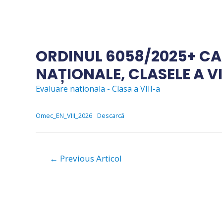
Skip
to
content
ORDINUL 6058/2025+ CA
NAȚIONALE, CLASELE A VI
Evaluare nationala - Clasa a VIII-a
Omec_EN_VIII_2026
Descarcă
Navigare
←
Previous Articol
în
articole