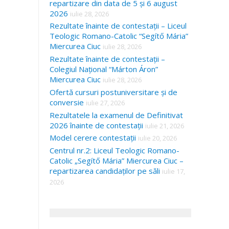
repartizare din data de 5 și 6 august
2026
iulie 28, 2026
Rezultate înainte de contestații – Liceul
Teologic Romano-Catolic “Segítő Mária”
Miercurea Ciuc
iulie 28, 2026
Rezultate înainte de contestații –
Colegiul Național “Márton Áron”
Miercurea Ciuc
iulie 28, 2026
Ofertă cursuri postuniversitare și de
conversie
iulie 27, 2026
Rezultatele la examenul de Definitivat
2026 înainte de contestații
iulie 21, 2026
Model cerere contestații
iulie 20, 2026
Centrul nr.2: Liceul Teologic Romano-
Catolic „Segítő Mária” Miercurea Ciuc –
repartizarea candidaților pe săli
iulie 17,
2026