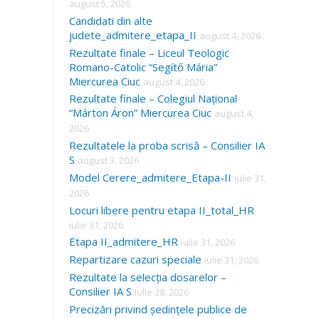
august 5, 2026
Candidati din alte
judete_admitere_etapa_II
august 4, 2026
Rezultate finale – Liceul Teologic
Romano-Catolic “Segítő Mária”
Miercurea Ciuc
august 4, 2026
Rezultate finale – Colegiul Național
“Márton Áron” Miercurea Ciuc
august 4,
2026
Rezultatele la proba scrisă – Consilier IA
S
august 3, 2026
Model Cerere_admitere_Etapa-II
iulie 31,
2026
Locuri libere pentru etapa II_total_HR
iulie 31, 2026
Etapa II_admitere_HR
iulie 31, 2026
Repartizare cazuri speciale
iulie 31, 2026
Rezultate la selecția dosarelor –
Consilier IA S
iulie 28, 2026
Precizări privind ședințele publice de