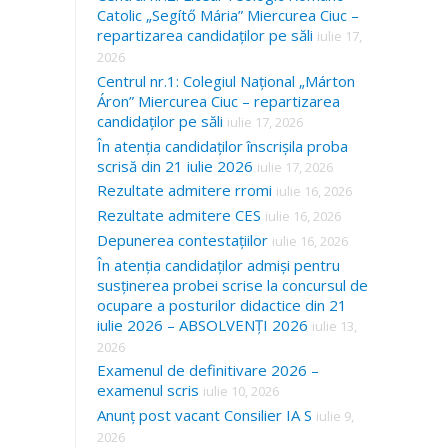
Catolic „Segítő Mária” Miercurea Ciuc –
repartizarea candidaților pe săli
iulie 17,
2026
Centrul nr.1: Colegiul Național „Márton
Áron” Miercurea Ciuc – repartizarea
candidaților pe săli
iulie 17, 2026
În atenția candidaților înscrișila proba
scrisă din 21 iulie 2026
iulie 17, 2026
Rezultate admitere rromi
iulie 16, 2026
Rezultate admitere CES
iulie 16, 2026
Depunerea contestațiilor
iulie 16, 2026
În atenția candidaților admiși pentru
susținerea probei scrise la concursul de
ocupare a posturilor didactice din 21
iulie 2026 – ABSOLVENȚI 2026
iulie 13,
2026
Examenul de definitivare 2026 –
examenul scris
iulie 10, 2026
Anunț post vacant Consilier IA S
iulie 9,
2026