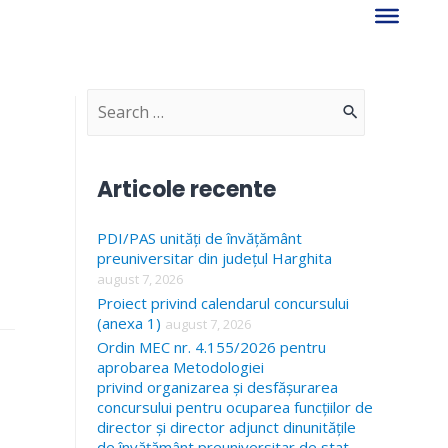
S
e
a
Articole recente
r
PDI/PAS unități de învățământ
c
preuniversitar din județul Harghita
h
august 7, 2026
f
Proiect privind calendarul concursului
(anexa 1)
august 7, 2026
o
Ordin MEC nr. 4.155/2026 pentru
r
aprobarea Metodologiei
privind organizarea și desfășurarea
:
concursului pentru ocuparea funcțiilor de
director și director adjunct dinunitățile
de învățământ preuniversitar de stat