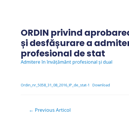
Skip
to
content
ORDIN privind aprobarea
și desfășurare a admite
profesional de stat
Admitere în învățământ profesional și dual
Ordin_nr_5058_31_08_2016_IP_de_stat-1
Download
Navigare
←
Previous Articol
în
articole