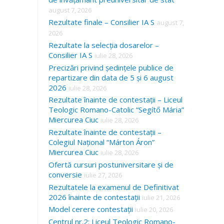
august 7, 2026
Rezultate finale – Consilier IA S
august 7,
2026
Rezultate la selecția dosarelor –
Consilier IA S
iulie 28, 2026
Precizări privind ședințele publice de
repartizare din data de 5 și 6 august
2026
iulie 28, 2026
Rezultate înainte de contestații – Liceul
Teologic Romano-Catolic “Segítő Mária”
Miercurea Ciuc
iulie 28, 2026
Rezultate înainte de contestații –
Colegiul Național “Márton Áron”
Miercurea Ciuc
iulie 28, 2026
Ofertă cursuri postuniversitare și de
conversie
iulie 27, 2026
Rezultatele la examenul de Definitivat
2026 înainte de contestații
iulie 21, 2026
Model cerere contestații
iulie 20, 2026
Centrul nr.2: Liceul Teologic Romano-