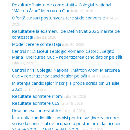
Rezultate înainte de contestații – Colegiul Național
“Márton Áron” Miercurea Ciuc
iulie 28, 2026
Ofertă cursuri postuniversitare și de conversie
iulie 27,
2026
Rezultatele la examenul de Definitivat 2026 înainte de
contestații
iulie 21, 2026
Model cerere contestații
iulie 20, 2026
Centrul nr.2: Liceul Teologic Romano-Catolic „Segítő
Mária” Miercurea Ciuc – repartizarea candidaților pe săli
iulie 17, 2026
Centrul nr.1: Colegiul Național „Márton Áron” Miercurea
Ciuc – repartizarea candidaților pe săli
iulie 17, 2026
În atenția candidaților înscrișila proba scrisă din 21 iulie
2026
iulie 17, 2026
Rezultate admitere rromi
iulie 16, 2026
Rezultate admitere CES
iulie 16, 2026
Depunerea contestațiilor
iulie 16, 2026
În atenția candidaților admiși pentru susținerea probei
scrise la concursul de ocupare a posturilor didactice din
21 iulie 2026 – ABSOLVENȚI 2026
iulie 13, 2026