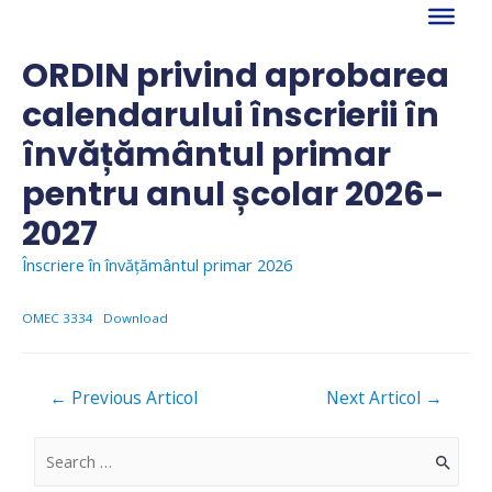
Skip
to
content
ORDIN privind aprobarea
calendarului înscrierii în
învățământul primar
pentru anul școlar 2026-
2027
Înscriere în învățământul primar 2026
OMEC 3334
Download
Navigare
←
Previous Articol
Next Articol
→
în
articole
S