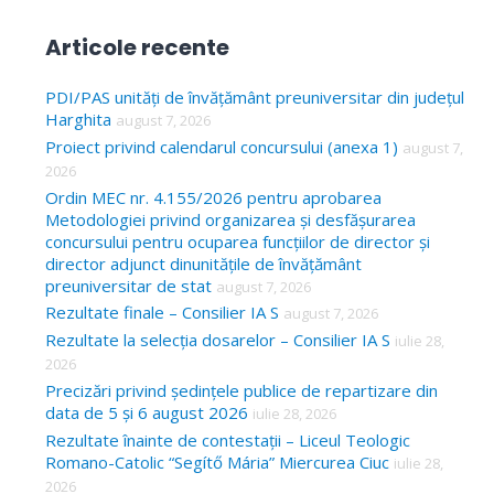
e
a
Articole recente
r
c
PDI/PAS unități de învățământ preuniversitar din județul
Harghita
august 7, 2026
h
Proiect privind calendarul concursului (anexa 1)
august 7,
f
2026
o
Ordin MEC nr. 4.155/2026 pentru aprobarea
Metodologiei privind organizarea și desfășurarea
r
concursului pentru ocuparea funcțiilor de director și
:
director adjunct dinunitățile de învățământ
preuniversitar de stat
august 7, 2026
Rezultate finale – Consilier IA S
august 7, 2026
Rezultate la selecția dosarelor – Consilier IA S
iulie 28,
2026
Precizări privind ședințele publice de repartizare din
data de 5 și 6 august 2026
iulie 28, 2026
Rezultate înainte de contestații – Liceul Teologic
Romano-Catolic “Segítő Mária” Miercurea Ciuc
iulie 28,
2026