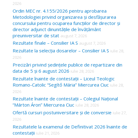
f
2026
o
Ordin MEC nr. 4.155/2026 pentru aprobarea
Metodologiei privind organizarea și desfășurarea
r
concursului pentru ocuparea funcțiilor de director și
:
director adjunct dinunitățile de învățământ
preuniversitar de stat
august 7, 2026
Rezultate finale – Consilier IA S
august 7, 2026
Rezultate la selecția dosarelor – Consilier IA S
iulie 28,
2026
Precizări privind ședințele publice de repartizare din
data de 5 și 6 august 2026
iulie 28, 2026
Rezultate înainte de contestații – Liceul Teologic
Romano-Catolic “Segítő Mária” Miercurea Ciuc
iulie 28,
2026
Rezultate înainte de contestații – Colegiul Național
“Márton Áron” Miercurea Ciuc
iulie 28, 2026
Ofertă cursuri postuniversitare și de conversie
iulie 27,
2026
Rezultatele la examenul de Definitivat 2026 înainte de
contestații
iulie 21, 2026