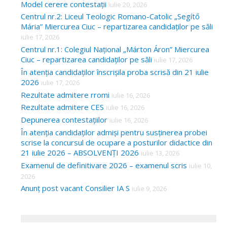
Model cerere contestații
iulie 20, 2026
Centrul nr.2: Liceul Teologic Romano-Catolic „Segítő
Mária” Miercurea Ciuc – repartizarea candidaților pe săli
iulie 17, 2026
Centrul nr.1: Colegiul Național „Márton Áron” Miercurea
Ciuc – repartizarea candidaților pe săli
iulie 17, 2026
În atenția candidaților înscrișila proba scrisă din 21 iulie
2026
iulie 17, 2026
Rezultate admitere rromi
iulie 16, 2026
Rezultate admitere CES
iulie 16, 2026
Depunerea contestațiilor
iulie 16, 2026
În atenția candidaților admiși pentru susținerea probei
scrise la concursul de ocupare a posturilor didactice din
21 iulie 2026 – ABSOLVENȚI 2026
iulie 13, 2026
Examenul de definitivare 2026 – examenul scris
iulie 10,
2026
Anunț post vacant Consilier IA S
iulie 9, 2026