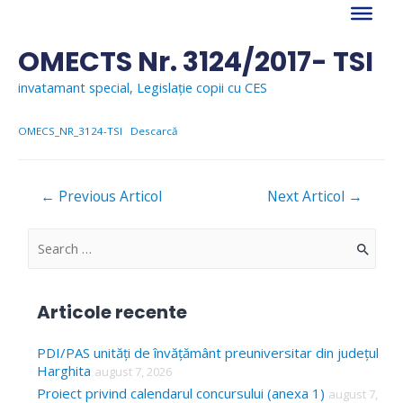
Skip
to
content
OMECTS Nr. 3124/2017- TSI
invatamant special
,
Legislație copii cu CES
OMECS_NR_3124-TSI
Descarcă
Navigare
←
Previous Articol
Next Articol
→
în
articole
S
e
a
Articole recente
r
c
PDI/PAS unități de învățământ preuniversitar din județul
Harghita
august 7, 2026
h
Proiect privind calendarul concursului (anexa 1)
august 7,