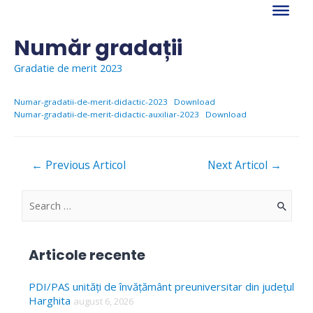
Skip
to
content
Număr gradații
Gradatie de merit 2023
Numar-gradatii-de-merit-didactic-2023
Download
Numar-gradatii-de-merit-didactic-auxiliar-2023
Download
Navigare
←
Previous Articol
Next Articol
→
în
articole
S
e
a
Articole recente
r
c
PDI/PAS unități de învățământ preuniversitar din județul
Harghita
august 6, 2026
h