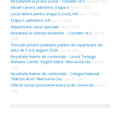
Rezultatele la proba scrisă – Consilier IA S
august 3, 2026
Model Cerere_admitere_Etapa-II
iulie 31, 2026
Locuri libere pentru etapa II_total_HR
iulie 31, 2026
Etapa II_admitere_HR
iulie 31, 2026
Repartizare cazuri speciale
iulie 31, 2026
Rezultate la selecția dosarelor – Consilier IA S
iulie 28,
2026
Precizări privind ședințele publice de repartizare din
data de 5 și 6 august 2026
iulie 28, 2026
Rezultate înainte de contestații – Liceul Teologic
Romano-Catolic “Segítő Mária” Miercurea Ciuc
iulie 28,
2026
Rezultate înainte de contestații – Colegiul Național
“Márton Áron” Miercurea Ciuc
iulie 28, 2026
Ofertă cursuri postuniversitare și de conversie
iulie 27,
2026