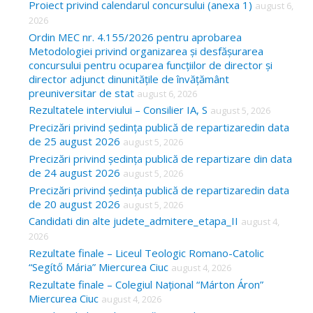
Proiect privind calendarul concursului (anexa 1)
august 6,
f
2026
o
Ordin MEC nr. 4.155/2026 pentru aprobarea
Metodologiei privind organizarea și desfășurarea
r
concursului pentru ocuparea funcțiilor de director și
:
director adjunct dinunitățile de învățământ
preuniversitar de stat
august 6, 2026
Rezultatele interviului – Consilier IA, S
august 5, 2026
Precizări privind ședința publică de repartizaredin data
de 25 august 2026
august 5, 2026
Precizări privind ședința publică de repartizare din data
de 24 august 2026
august 5, 2026
Precizări privind ședința publică de repartizaredin data
de 20 august 2026
august 5, 2026
Candidati din alte judete_admitere_etapa_II
august 4,
2026
Rezultate finale – Liceul Teologic Romano-Catolic
“Segítő Mária” Miercurea Ciuc
august 4, 2026
Rezultate finale – Colegiul Național “Márton Áron”
Miercurea Ciuc
august 4, 2026