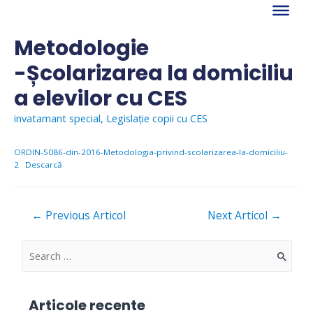
Skip
to
content
Metodologie
-Școlarizarea la domiciliu
a elevilor cu CES
invatamant special
,
Legislație copii cu CES
ORDIN-5086-din-2016-Metodologia-privind-scolarizarea-la-domiciliu-
2
Descarcă
Navigare
←
Previous Articol
Next Articol
→
în
articole
S
e
a
Articole recente