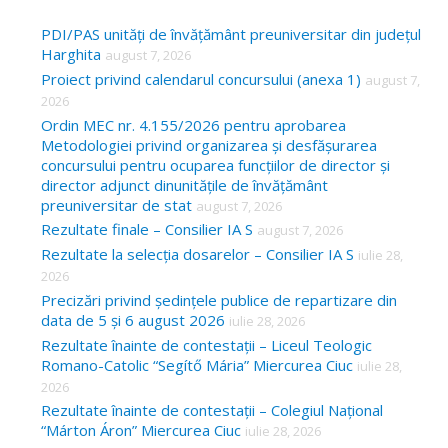
r
c
PDI/PAS unități de învățământ preuniversitar din județul
Harghita
august 7, 2026
h
Proiect privind calendarul concursului (anexa 1)
august 7,
f
2026
o
Ordin MEC nr. 4.155/2026 pentru aprobarea
Metodologiei privind organizarea și desfășurarea
r
concursului pentru ocuparea funcțiilor de director și
:
director adjunct dinunitățile de învățământ
preuniversitar de stat
august 7, 2026
Rezultate finale – Consilier IA S
august 7, 2026
Rezultate la selecția dosarelor – Consilier IA S
iulie 28,
2026
Precizări privind ședințele publice de repartizare din
data de 5 și 6 august 2026
iulie 28, 2026
Rezultate înainte de contestații – Liceul Teologic
Romano-Catolic “Segítő Mária” Miercurea Ciuc
iulie 28,
2026
Rezultate înainte de contestații – Colegiul Național
“Márton Áron” Miercurea Ciuc
iulie 28, 2026