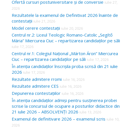
Ofertă cursuri postuniversitare și de conversie
iulie 27,
2026
Rezultatele la examenul de Definitivat 2026 înainte de
contestații
iulie 21, 2026
Model cerere contestații
iulie 20, 2026
Centrul nr.2: Liceul Teologic Romano-Catolic „Segítő
Mária” Miercurea Ciuc – repartizarea candidaților pe săli
iulie 17, 2026
Centrul nr.1: Colegiul Național „Márton Áron” Miercurea
Ciuc – repartizarea candidaților pe săli
iulie 17, 2026
În atenția candidaților înscrișila proba scrisă din 21 iulie
2026
iulie 17, 2026
Rezultate admitere rromi
iulie 16, 2026
Rezultate admitere CES
iulie 16, 2026
Depunerea contestațiilor
iulie 16, 2026
În atenția candidaților admiși pentru susținerea probei
scrise la concursul de ocupare a posturilor didactice din
21 iulie 2026 – ABSOLVENȚI 2026
iulie 13, 2026
Examenul de definitivare 2026 – examenul scris
iulie 10,
2026