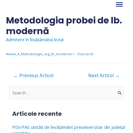
Skip
to
content
Metodologia probei de lb.
modernă
Admitere în învățămâtul liceal
Anexa_4_Metodologie_org_lb_moderne-1
Descarcă
Navigare
←
Previous Articol
Next Articol
→
în
articole
S
e
a
Articole recente
r
c
PDI/PAS unități de învățământ preuniversitar din județul