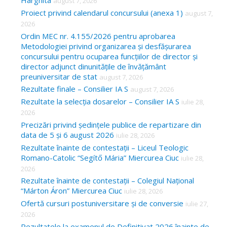
Harghita
august 7, 2026
h
Proiect privind calendarul concursului (anexa 1)
august 7,
f
2026
o
Ordin MEC nr. 4.155/2026 pentru aprobarea
Metodologiei privind organizarea și desfășurarea
r
concursului pentru ocuparea funcțiilor de director și
:
director adjunct dinunitățile de învățământ
preuniversitar de stat
august 7, 2026
Rezultate finale – Consilier IA S
august 7, 2026
Rezultate la selecția dosarelor – Consilier IA S
iulie 28,
2026
Precizări privind ședințele publice de repartizare din
data de 5 și 6 august 2026
iulie 28, 2026
Rezultate înainte de contestații – Liceul Teologic
Romano-Catolic “Segítő Mária” Miercurea Ciuc
iulie 28,
2026
Rezultate înainte de contestații – Colegiul Național
“Márton Áron” Miercurea Ciuc
iulie 28, 2026
Ofertă cursuri postuniversitare și de conversie
iulie 27,
2026
Rezultatele la examenul de Definitivat 2026 înainte de