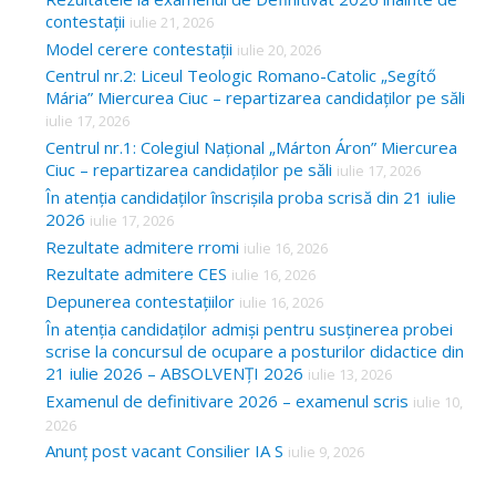
contestații
iulie 21, 2026
Model cerere contestații
iulie 20, 2026
Centrul nr.2: Liceul Teologic Romano-Catolic „Segítő
Mária” Miercurea Ciuc – repartizarea candidaților pe săli
iulie 17, 2026
Centrul nr.1: Colegiul Național „Márton Áron” Miercurea
Ciuc – repartizarea candidaților pe săli
iulie 17, 2026
În atenția candidaților înscrișila proba scrisă din 21 iulie
2026
iulie 17, 2026
Rezultate admitere rromi
iulie 16, 2026
Rezultate admitere CES
iulie 16, 2026
Depunerea contestațiilor
iulie 16, 2026
În atenția candidaților admiși pentru susținerea probei
scrise la concursul de ocupare a posturilor didactice din
21 iulie 2026 – ABSOLVENȚI 2026
iulie 13, 2026
Examenul de definitivare 2026 – examenul scris
iulie 10,
2026
Anunț post vacant Consilier IA S
iulie 9, 2026