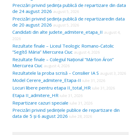
Precizări privind ședința publică de repartizare din data
de 24 august 2026
august 5, 2026
Precizări privind ședința publică de repartizaredin data
de 20 august 2026
august 5, 2026
Candidati din alte judete_admitere_etapa_II
august 4,
2026
Rezultate finale – Liceul Teologic Romano-Catolic
“Segítő Mária” Miercurea Ciuc
august 4, 2026
Rezultate finale – Colegiul Național “Márton Áron”
Miercurea Ciuc
august 4, 2026
Rezultatele la proba scrisă – Consilier IA S
august 3, 2026
Model Cerere_admitere_Etapa-II
iulie 31, 2026
Locuri libere pentru etapa II_total_HR
iulie 31, 2026
Etapa II_admitere_HR
iulie 31, 2026
Repartizare cazuri speciale
iulie 31, 2026
Precizări privind ședințele publice de repartizare din
data de 5 și 6 august 2026
iulie 28, 2026