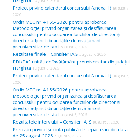
Harghita
august 7, 2026
h
Proiect privind calendarul concursului (anexa 1)
august 7,
f
2026
o
Ordin MEC nr. 4.155/2026 pentru aprobarea
Metodologiei privind organizarea și desfășurarea
r
concursului pentru ocuparea funcțiilor de director și
:
director adjunct dinunitățile de învățământ
preuniversitar de stat
august 7, 2026
Rezultate finale – Consilier IA S
august 7, 2026
PDI/PAS unități de învățământ preuniversitar din județul
Harghita
august 6, 2026
Proiect privind calendarul concursului (anexa 1)
august 6,
2026
Ordin MEC nr. 4.155/2026 pentru aprobarea
Metodologiei privind organizarea și desfășurarea
concursului pentru ocuparea funcțiilor de director și
director adjunct dinunitățile de învățământ
preuniversitar de stat
august 6, 2026
Rezultatele interviului – Consilier IA, S
august 5, 2026
Precizări privind ședința publică de repartizaredin data
de 25 august 2026
august 5, 2026