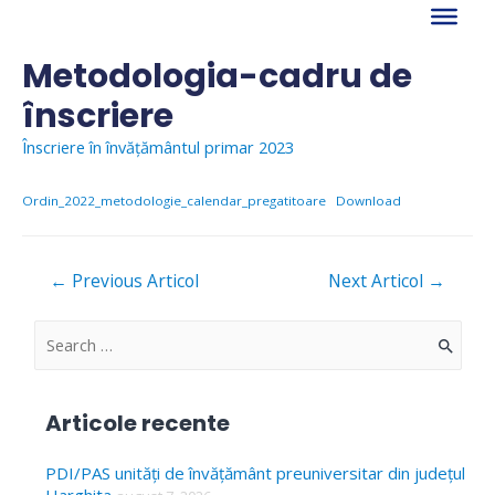
Skip
to
content
Metodologia-cadru de
înscriere
Înscriere în învățământul primar 2023
Ordin_2022_metodologie_calendar_pregatitoare
Download
Navigare
←
Previous Articol
Next Articol
→
în
articole
S
e
a
Articole recente
r
c
PDI/PAS unități de învățământ preuniversitar din județul