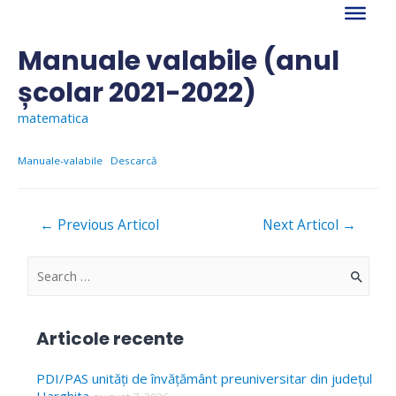
Skip
to
content
Manuale valabile (anul
școlar 2021-2022)
matematica
Manuale-valabile
Descarcă
Navigare
←
Previous Articol
Next Articol
→
în
articole
S
e
a
Articole recente
r
c
PDI/PAS unități de învățământ preuniversitar din județul