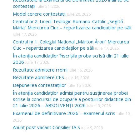
contestații
iulie 21, 2026
Model cerere contestații
iulie 20, 2026
Centrul nr.2: Liceul Teologic Romano-Catolic „Segítő
Mária” Miercurea Ciuc – repartizarea candidaților pe săli
iulie 17, 2026
Centrul nr.1: Colegiul Național „Márton Áron” Miercurea
Ciuc – repartizarea candidaților pe săli
iulie 17, 2026
În atenția candidaților înscrișila proba scrisă din 21 iulie
2026
iulie 17, 2026
Rezultate admitere rromi
iulie 16, 2026
Rezultate admitere CES
iulie 16, 2026
Depunerea contestațiilor
iulie 16, 2026
În atenția candidaților admiși pentru susținerea probei
scrise la concursul de ocupare a posturilor didactice din
21 iulie 2026 – ABSOLVENȚI 2026
iulie 13, 2026
Examenul de definitivare 2026 – examenul scris
iulie 10,
2026
Anunț post vacant Consilier IA S
iulie 9, 2026