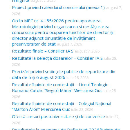
Harghita
august 7, 2026
h
Proiect privind calendarul concursului (anexa 1)
august 7,
f
2026
o
Ordin MEC nr. 4.155/2026 pentru aprobarea
Metodologiei privind organizarea și desfășurarea
r
concursului pentru ocuparea funcțiilor de director și
:
director adjunct dinunitățile de învățământ
preuniversitar de stat
august 7, 2026
Rezultate finale – Consilier IA S
august 7, 2026
Rezultate la selecția dosarelor – Consilier IA S
iulie 28,
2026
Precizări privind ședințele publice de repartizare din
data de 5 și 6 august 2026
iulie 28, 2026
Rezultate înainte de contestații – Liceul Teologic
Romano-Catolic “Segítő Mária” Miercurea Ciuc
iulie 28,
2026
Rezultate înainte de contestații – Colegiul Național
“Márton Áron” Miercurea Ciuc
iulie 28, 2026
Ofertă cursuri postuniversitare și de conversie
iulie 27,
2026
Rezultatele la examenul de Definitivat 2026 înainte de