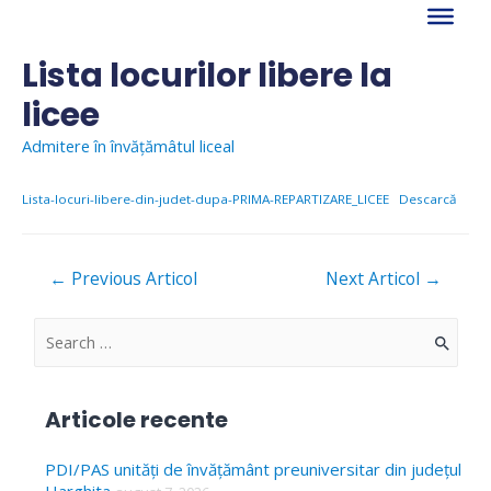
Skip
to
content
Lista locurilor libere la
licee
Admitere în învățămâtul liceal
Lista-locuri-libere-din-judet-dupa-PRIMA-REPARTIZARE_LICEE
Descarcă
Navigare
←
Previous Articol
Next Articol
→
în
articole
S
e
a
Articole recente
r
c
PDI/PAS unități de învățământ preuniversitar din județul