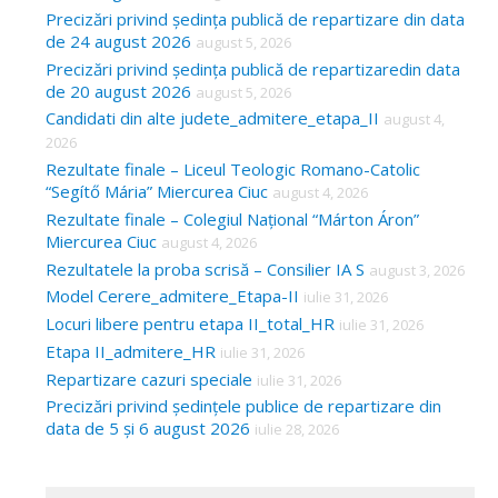
Precizări privind ședința publică de repartizare din data
de 24 august 2026
august 5, 2026
Precizări privind ședința publică de repartizaredin data
de 20 august 2026
august 5, 2026
Candidati din alte judete_admitere_etapa_II
august 4,
2026
Rezultate finale – Liceul Teologic Romano-Catolic
“Segítő Mária” Miercurea Ciuc
august 4, 2026
Rezultate finale – Colegiul Național “Márton Áron”
Miercurea Ciuc
august 4, 2026
Rezultatele la proba scrisă – Consilier IA S
august 3, 2026
Model Cerere_admitere_Etapa-II
iulie 31, 2026
Locuri libere pentru etapa II_total_HR
iulie 31, 2026
Etapa II_admitere_HR
iulie 31, 2026
Repartizare cazuri speciale
iulie 31, 2026
Precizări privind ședințele publice de repartizare din
data de 5 și 6 august 2026
iulie 28, 2026