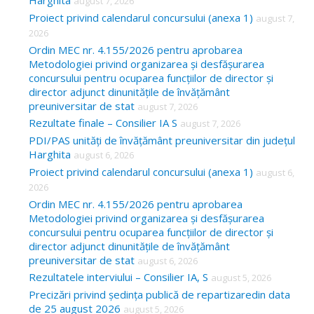
Harghita
august 7, 2026
h
Proiect privind calendarul concursului (anexa 1)
august 7,
f
2026
o
Ordin MEC nr. 4.155/2026 pentru aprobarea
Metodologiei privind organizarea și desfășurarea
r
concursului pentru ocuparea funcțiilor de director și
:
director adjunct dinunitățile de învățământ
preuniversitar de stat
august 7, 2026
Rezultate finale – Consilier IA S
august 7, 2026
PDI/PAS unități de învățământ preuniversitar din județul
Harghita
august 6, 2026
Proiect privind calendarul concursului (anexa 1)
august 6,
2026
Ordin MEC nr. 4.155/2026 pentru aprobarea
Metodologiei privind organizarea și desfășurarea
concursului pentru ocuparea funcțiilor de director și
director adjunct dinunitățile de învățământ
preuniversitar de stat
august 6, 2026
Rezultatele interviului – Consilier IA, S
august 5, 2026
Precizări privind ședința publică de repartizaredin data
de 25 august 2026
august 5, 2026