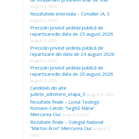
august 6, 2026
Rezultatele interviului – Consilier IA, S
august 5, 2026
Precizări privind ședința publică de
repartizaredin data de 25 august 2026
august 5, 2026
Precizări privind ședința publică de
repartizare din data de 24 august 2026
august 5, 2026
Precizări privind ședința publică de
repartizaredin data de 20 august 2026
august 5, 2026
Candidati din alte
judete_admitere_etapa_II
august 4, 2026
Rezultate finale – Liceul Teologic
Romano-Catolic “Segítő Mária”
Miercurea Ciuc
august 4, 2026
Rezultate finale – Colegiul Național
“Márton Áron” Miercurea Ciuc
august 4,
2026