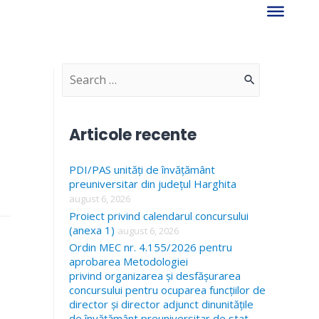
S
e
a
Articole recente
r
PDI/PAS unități de învățământ
c
preuniversitar din județul Harghita
h
august 6, 2026
f
Proiect privind calendarul concursului
(anexa 1)
august 6, 2026
o
Ordin MEC nr. 4.155/2026 pentru
r
aprobarea Metodologiei
privind organizarea și desfășurarea
:
concursului pentru ocuparea funcțiilor de
director și director adjunct dinunitățile
de învățământ preuniversitar de stat