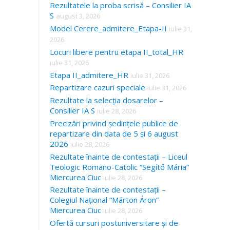
Rezultatele la proba scrisă – Consilier IA
S
august 3, 2026
Model Cerere_admitere_Etapa-II
iulie 31,
2026
Locuri libere pentru etapa II_total_HR
iulie 31, 2026
Etapa II_admitere_HR
iulie 31, 2026
Repartizare cazuri speciale
iulie 31, 2026
Rezultate la selecția dosarelor –
Consilier IA S
iulie 28, 2026
Precizări privind ședințele publice de
repartizare din data de 5 și 6 august
2026
iulie 28, 2026
Rezultate înainte de contestații – Liceul
Teologic Romano-Catolic “Segítő Mária”
Miercurea Ciuc
iulie 28, 2026
Rezultate înainte de contestații –
Colegiul Național “Márton Áron”
Miercurea Ciuc
iulie 28, 2026
Ofertă cursuri postuniversitare și de