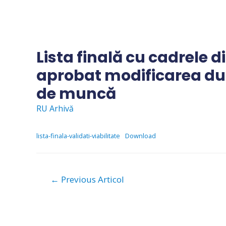
Skip
to
content
Lista finală cu cadrele 
aprobat modificarea dur
de muncă
RU Arhivă
lista-finala-validati-viabilitate
Download
Navigare
←
Previous Articol
în
articole