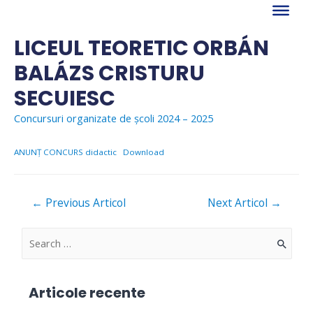
Skip
to
content
LICEUL TEORETIC ORBÁN
BALÁZS CRISTURU
SECUIESC
Concursuri organizate de școli 2024 – 2025
ANUNȚ CONCURS didactic
Download
Navigare
←
Previous Articol
Next Articol
→
în
articole
S
e
a
Articole recente
r