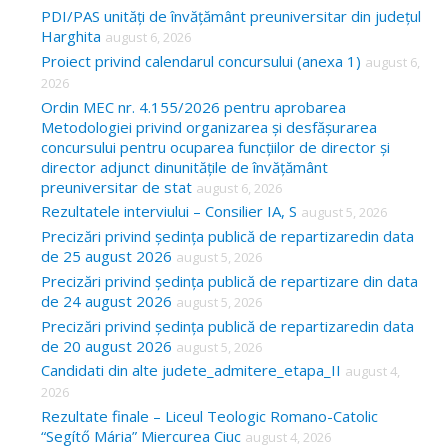
c
PDI/PAS unități de învățământ preuniversitar din județul
Harghita
august 6, 2026
h
Proiect privind calendarul concursului (anexa 1)
august 6,
f
2026
o
Ordin MEC nr. 4.155/2026 pentru aprobarea
Metodologiei privind organizarea și desfășurarea
r
concursului pentru ocuparea funcțiilor de director și
:
director adjunct dinunitățile de învățământ
preuniversitar de stat
august 6, 2026
Rezultatele interviului – Consilier IA, S
august 5, 2026
Precizări privind ședința publică de repartizaredin data
de 25 august 2026
august 5, 2026
Precizări privind ședința publică de repartizare din data
de 24 august 2026
august 5, 2026
Precizări privind ședința publică de repartizaredin data
de 20 august 2026
august 5, 2026
Candidati din alte judete_admitere_etapa_II
august 4,
2026
Rezultate finale – Liceul Teologic Romano-Catolic
“Segítő Mária” Miercurea Ciuc
august 4, 2026