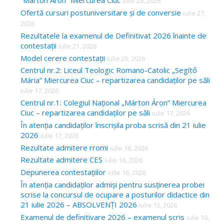
“Márton Áron” Miercurea Ciuc
iulie 28, 2026
Ofertă cursuri postuniversitare și de conversie
iulie 27,
2026
Rezultatele la examenul de Definitivat 2026 înainte de
contestații
iulie 21, 2026
Model cerere contestații
iulie 20, 2026
Centrul nr.2: Liceul Teologic Romano-Catolic „Segítő
Mária” Miercurea Ciuc – repartizarea candidaților pe săli
iulie 17, 2026
Centrul nr.1: Colegiul Național „Márton Áron” Miercurea
Ciuc – repartizarea candidaților pe săli
iulie 17, 2026
În atenția candidaților înscrișila proba scrisă din 21 iulie
2026
iulie 17, 2026
Rezultate admitere rromi
iulie 16, 2026
Rezultate admitere CES
iulie 16, 2026
Depunerea contestațiilor
iulie 16, 2026
În atenția candidaților admiși pentru susținerea probei
scrise la concursul de ocupare a posturilor didactice din
21 iulie 2026 – ABSOLVENȚI 2026
iulie 13, 2026
Examenul de definitivare 2026 – examenul scris
iulie 10,