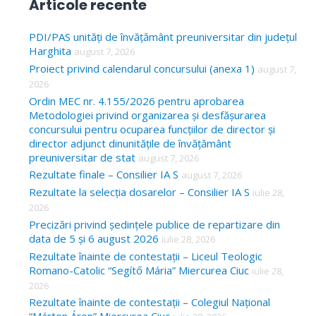
Articole recente
r
c
PDI/PAS unități de învățământ preuniversitar din județul
Harghita
august 7, 2026
h
Proiect privind calendarul concursului (anexa 1)
august 7,
f
2026
o
Ordin MEC nr. 4.155/2026 pentru aprobarea
Metodologiei privind organizarea și desfășurarea
r
concursului pentru ocuparea funcțiilor de director și
:
director adjunct dinunitățile de învățământ
preuniversitar de stat
august 7, 2026
Rezultate finale – Consilier IA S
august 7, 2026
Rezultate la selecția dosarelor – Consilier IA S
iulie 28,
2026
Precizări privind ședințele publice de repartizare din
data de 5 și 6 august 2026
iulie 28, 2026
Rezultate înainte de contestații – Liceul Teologic
Romano-Catolic “Segítő Mária” Miercurea Ciuc
iulie 28,
2026
Rezultate înainte de contestații – Colegiul Național