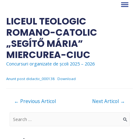
Skip
to
content
LICEUL TEOLOGIC
ROMANO-CATOLIC
„SEGÍTŐ MÁRIA”
MIERCUREA-CIUC
Concursuri organizate de școli 2025 – 2026
Anunt post didactic_000138
Download
Navigare
←
Previous Articol
Next Articol
→
în
articole
S
e
a