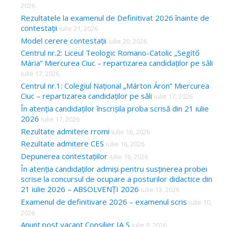
2026
Rezultatele la examenul de Definitivat 2026 înainte de
contestații
iulie 21, 2026
Model cerere contestații
iulie 20, 2026
Centrul nr.2: Liceul Teologic Romano-Catolic „Segítő
Mária” Miercurea Ciuc – repartizarea candidaților pe săli
iulie 17, 2026
Centrul nr.1: Colegiul Național „Márton Áron” Miercurea
Ciuc – repartizarea candidaților pe săli
iulie 17, 2026
În atenția candidaților înscrișila proba scrisă din 21 iulie
2026
iulie 17, 2026
Rezultate admitere rromi
iulie 16, 2026
Rezultate admitere CES
iulie 16, 2026
Depunerea contestațiilor
iulie 16, 2026
În atenția candidaților admiși pentru susținerea probei
scrise la concursul de ocupare a posturilor didactice din
21 iulie 2026 – ABSOLVENȚI 2026
iulie 13, 2026
Examenul de definitivare 2026 – examenul scris
iulie 10,
2026
Anunț post vacant Consilier IA S
iulie 9, 2026