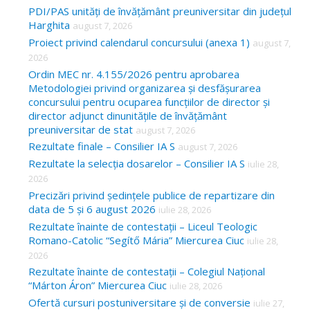
c
PDI/PAS unități de învățământ preuniversitar din județul
Harghita
august 7, 2026
h
Proiect privind calendarul concursului (anexa 1)
august 7,
f
2026
o
Ordin MEC nr. 4.155/2026 pentru aprobarea
Metodologiei privind organizarea și desfășurarea
r
concursului pentru ocuparea funcțiilor de director și
:
director adjunct dinunitățile de învățământ
preuniversitar de stat
august 7, 2026
Rezultate finale – Consilier IA S
august 7, 2026
Rezultate la selecția dosarelor – Consilier IA S
iulie 28,
2026
Precizări privind ședințele publice de repartizare din
data de 5 și 6 august 2026
iulie 28, 2026
Rezultate înainte de contestații – Liceul Teologic
Romano-Catolic “Segítő Mária” Miercurea Ciuc
iulie 28,
2026
Rezultate înainte de contestații – Colegiul Național
“Márton Áron” Miercurea Ciuc
iulie 28, 2026
Ofertă cursuri postuniversitare și de conversie
iulie 27,