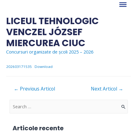
Skip
to
content
LICEUL TEHNOLOGIC
VENCZEL JÓZSEF
MIERCUREA CIUC
Concursuri organizate de școli 2025 – 2026
202603171535
Download
Navigare
←
Previous Articol
Next Articol
→
în
articole
S
e
a
Articole recente
r