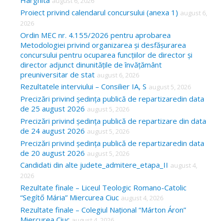
Harghita
august 6, 2026
h
Proiect privind calendarul concursului (anexa 1)
august 6,
f
2026
o
Ordin MEC nr. 4.155/2026 pentru aprobarea
Metodologiei privind organizarea și desfășurarea
r
concursului pentru ocuparea funcțiilor de director și
:
director adjunct dinunitățile de învățământ
preuniversitar de stat
august 6, 2026
Rezultatele interviului – Consilier IA, S
august 5, 2026
Precizări privind ședința publică de repartizaredin data
de 25 august 2026
august 5, 2026
Precizări privind ședința publică de repartizare din data
de 24 august 2026
august 5, 2026
Precizări privind ședința publică de repartizaredin data
de 20 august 2026
august 5, 2026
Candidati din alte judete_admitere_etapa_II
august 4,
2026
Rezultate finale – Liceul Teologic Romano-Catolic
“Segítő Mária” Miercurea Ciuc
august 4, 2026
Rezultate finale – Colegiul Național “Márton Áron”
Miercurea Ciuc
august 4, 2026