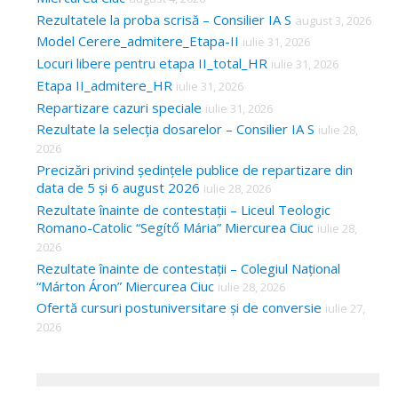
Rezultatele la proba scrisă – Consilier IA S
august 3, 2026
Model Cerere_admitere_Etapa-II
iulie 31, 2026
Locuri libere pentru etapa II_total_HR
iulie 31, 2026
Etapa II_admitere_HR
iulie 31, 2026
Repartizare cazuri speciale
iulie 31, 2026
Rezultate la selecția dosarelor – Consilier IA S
iulie 28,
2026
Precizări privind ședințele publice de repartizare din
data de 5 și 6 august 2026
iulie 28, 2026
Rezultate înainte de contestații – Liceul Teologic
Romano-Catolic “Segítő Mária” Miercurea Ciuc
iulie 28,
2026
Rezultate înainte de contestații – Colegiul Național
“Márton Áron” Miercurea Ciuc
iulie 28, 2026
Ofertă cursuri postuniversitare și de conversie
iulie 27,
2026