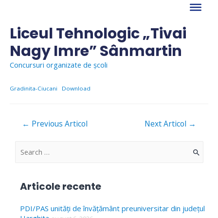
Skip
to
content
Liceul Tehnologic „Tivai
Nagy Imre” Sânmartin
Concursuri organizate de școli
Gradinita-Ciucani
Download
Navigare
←
Previous Articol
Next Articol
→
în
articole
S
e
a
Articole recente
r
c
PDI/PAS unități de învățământ preuniversitar din județul