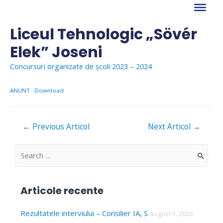
Skip
to
content
Liceul Tehnologic „Sövér
Elek” Joseni
Concursuri organizate de școli 2023 – 2024
ANUNT
Download
Navigare
←
Previous Articol
Next Articol
→
în
articole
S
e
a
Articole recente
r
c
Rezultatele interviului – Consilier IA, S
august 5, 2026