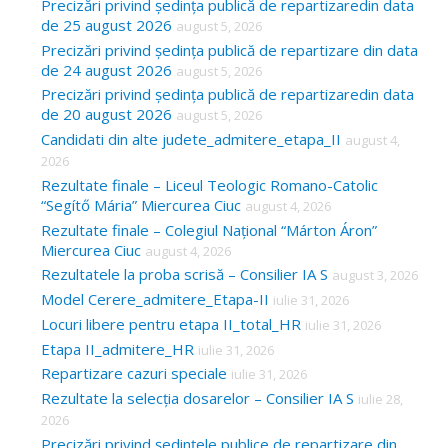
Precizări privind ședința publică de repartizaredin data
h
de 25 august 2026
august 5, 2026
f
Precizări privind ședința publică de repartizare din data
o
de 24 august 2026
august 5, 2026
Precizări privind ședința publică de repartizaredin data
r
de 20 august 2026
august 5, 2026
:
Candidati din alte judete_admitere_etapa_II
august 4,
2026
Rezultate finale – Liceul Teologic Romano-Catolic
“Segítő Mária” Miercurea Ciuc
august 4, 2026
Rezultate finale – Colegiul Național “Márton Áron”
Miercurea Ciuc
august 4, 2026
Rezultatele la proba scrisă – Consilier IA S
august 3, 2026
Model Cerere_admitere_Etapa-II
iulie 31, 2026
Locuri libere pentru etapa II_total_HR
iulie 31, 2026
Etapa II_admitere_HR
iulie 31, 2026
Repartizare cazuri speciale
iulie 31, 2026
Rezultate la selecția dosarelor – Consilier IA S
iulie 28,
2026
Precizări privind ședințele publice de repartizare din