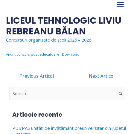
Skip
to
content
LICEUL TEHNOLOGIC LIVIU
REBREANU BĂLAN
Concursuri organizate de școli 2025 – 2026
Anunț concurs post educatoare
Download
Navigare
←
Previous Articol
Next Articol
→
în
articole
S
e
a
Articole recente
r
c
PDI/PAS unități de învățământ preuniversitar din județul