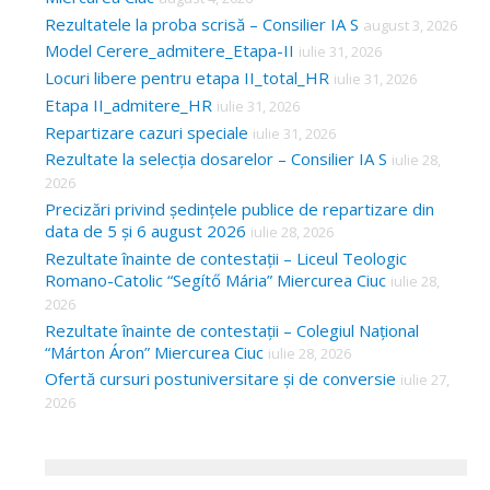
Rezultatele la proba scrisă – Consilier IA S
august 3, 2026
Model Cerere_admitere_Etapa-II
iulie 31, 2026
Locuri libere pentru etapa II_total_HR
iulie 31, 2026
Etapa II_admitere_HR
iulie 31, 2026
Repartizare cazuri speciale
iulie 31, 2026
Rezultate la selecția dosarelor – Consilier IA S
iulie 28,
2026
Precizări privind ședințele publice de repartizare din
data de 5 și 6 august 2026
iulie 28, 2026
Rezultate înainte de contestații – Liceul Teologic
Romano-Catolic “Segítő Mária” Miercurea Ciuc
iulie 28,
2026
Rezultate înainte de contestații – Colegiul Național
“Márton Áron” Miercurea Ciuc
iulie 28, 2026
Ofertă cursuri postuniversitare și de conversie
iulie 27,
2026