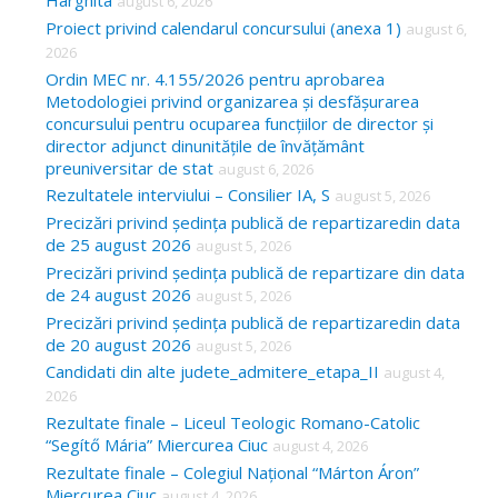
Harghita
august 6, 2026
h
Proiect privind calendarul concursului (anexa 1)
august 6,
f
2026
o
Ordin MEC nr. 4.155/2026 pentru aprobarea
Metodologiei privind organizarea și desfășurarea
r
concursului pentru ocuparea funcțiilor de director și
:
director adjunct dinunitățile de învățământ
preuniversitar de stat
august 6, 2026
Rezultatele interviului – Consilier IA, S
august 5, 2026
Precizări privind ședința publică de repartizaredin data
de 25 august 2026
august 5, 2026
Precizări privind ședința publică de repartizare din data
de 24 august 2026
august 5, 2026
Precizări privind ședința publică de repartizaredin data
de 20 august 2026
august 5, 2026
Candidati din alte judete_admitere_etapa_II
august 4,
2026
Rezultate finale – Liceul Teologic Romano-Catolic
“Segítő Mária” Miercurea Ciuc
august 4, 2026
Rezultate finale – Colegiul Național “Márton Áron”
Miercurea Ciuc
august 4, 2026