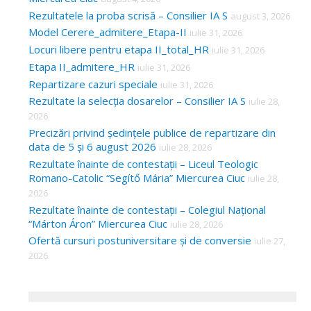
Rezultatele la proba scrisă – Consilier IA S
august 3, 2026
Model Cerere_admitere_Etapa-II
iulie 31, 2026
Locuri libere pentru etapa II_total_HR
iulie 31, 2026
Etapa II_admitere_HR
iulie 31, 2026
Repartizare cazuri speciale
iulie 31, 2026
Rezultate la selecția dosarelor – Consilier IA S
iulie 28,
2026
Precizări privind ședințele publice de repartizare din
data de 5 și 6 august 2026
iulie 28, 2026
Rezultate înainte de contestații – Liceul Teologic
Romano-Catolic “Segítő Mária” Miercurea Ciuc
iulie 28,
2026
Rezultate înainte de contestații – Colegiul Național
“Márton Áron” Miercurea Ciuc
iulie 28, 2026
Ofertă cursuri postuniversitare și de conversie
iulie 27,
2026