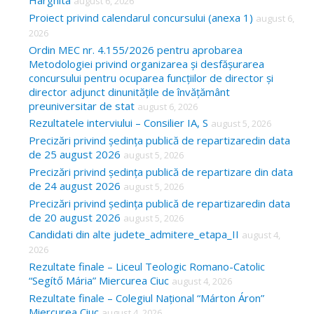
Harghita
august 6, 2026
h
Proiect privind calendarul concursului (anexa 1)
august 6,
f
2026
o
Ordin MEC nr. 4.155/2026 pentru aprobarea
Metodologiei privind organizarea și desfășurarea
r
concursului pentru ocuparea funcțiilor de director și
:
director adjunct dinunitățile de învățământ
preuniversitar de stat
august 6, 2026
Rezultatele interviului – Consilier IA, S
august 5, 2026
Precizări privind ședința publică de repartizaredin data
de 25 august 2026
august 5, 2026
Precizări privind ședința publică de repartizare din data
de 24 august 2026
august 5, 2026
Precizări privind ședința publică de repartizaredin data
de 20 august 2026
august 5, 2026
Candidati din alte judete_admitere_etapa_II
august 4,
2026
Rezultate finale – Liceul Teologic Romano-Catolic
“Segítő Mária” Miercurea Ciuc
august 4, 2026
Rezultate finale – Colegiul Național “Márton Áron”
Miercurea Ciuc
august 4, 2026