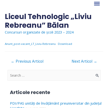
Skip
to
content
Liceul Tehnologic „Liviu
Rebreanu” Bălan
Concursuri organizate de școli 2023 – 2024
Anunt_post-vacant_LT_Liviu-Rebreanu
Download
Navigare
←
Previous Articol
Next Articol
→
în
articole
S
e
a
Articole recente
r
c
PDI/PAS unități de învățământ preuniversitar din județul