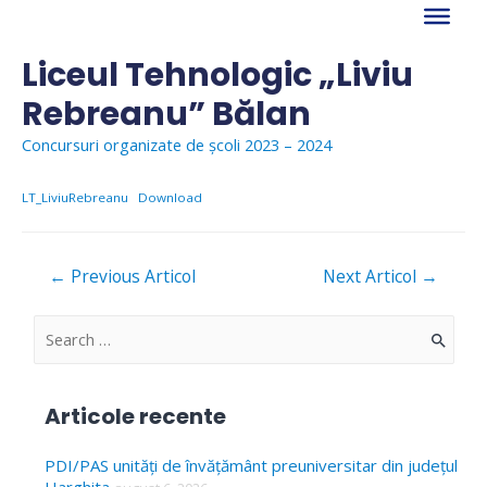
Skip
to
content
Liceul Tehnologic „Liviu
Rebreanu” Bălan
Concursuri organizate de școli 2023 – 2024
LT_LiviuRebreanu
Download
Navigare
←
Previous Articol
Next Articol
→
în
articole
S
e
a
Articole recente
r
c
PDI/PAS unități de învățământ preuniversitar din județul