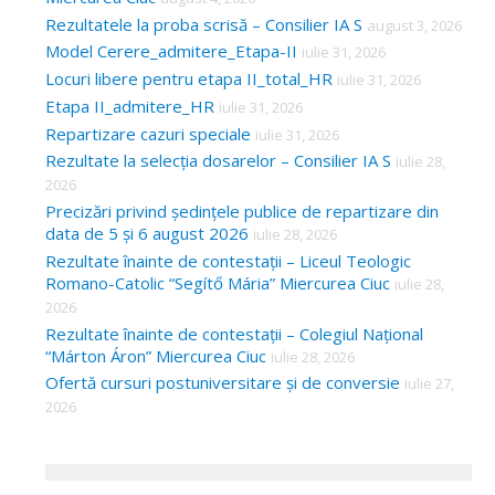
Rezultatele la proba scrisă – Consilier IA S
august 3, 2026
Model Cerere_admitere_Etapa-II
iulie 31, 2026
Locuri libere pentru etapa II_total_HR
iulie 31, 2026
Etapa II_admitere_HR
iulie 31, 2026
Repartizare cazuri speciale
iulie 31, 2026
Rezultate la selecția dosarelor – Consilier IA S
iulie 28,
2026
Precizări privind ședințele publice de repartizare din
data de 5 și 6 august 2026
iulie 28, 2026
Rezultate înainte de contestații – Liceul Teologic
Romano-Catolic “Segítő Mária” Miercurea Ciuc
iulie 28,
2026
Rezultate înainte de contestații – Colegiul Național
“Márton Áron” Miercurea Ciuc
iulie 28, 2026
Ofertă cursuri postuniversitare și de conversie
iulie 27,
2026