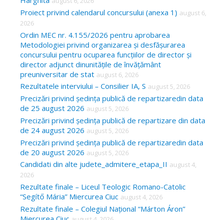
Harghita
august 6, 2026
h
Proiect privind calendarul concursului (anexa 1)
august 6,
f
2026
o
Ordin MEC nr. 4.155/2026 pentru aprobarea
Metodologiei privind organizarea și desfășurarea
r
concursului pentru ocuparea funcțiilor de director și
:
director adjunct dinunitățile de învățământ
preuniversitar de stat
august 6, 2026
Rezultatele interviului – Consilier IA, S
august 5, 2026
Precizări privind ședința publică de repartizaredin data
de 25 august 2026
august 5, 2026
Precizări privind ședința publică de repartizare din data
de 24 august 2026
august 5, 2026
Precizări privind ședința publică de repartizaredin data
de 20 august 2026
august 5, 2026
Candidati din alte judete_admitere_etapa_II
august 4,
2026
Rezultate finale – Liceul Teologic Romano-Catolic
“Segítő Mária” Miercurea Ciuc
august 4, 2026
Rezultate finale – Colegiul Național “Márton Áron”
Miercurea Ciuc
august 4, 2026