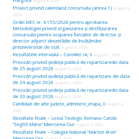
Harghita
august 6, 2026
h
Proiect privind calendarul concursului (anexa 1)
august 6,
f
2026
o
Ordin MEC nr. 4.155/2026 pentru aprobarea
Metodologiei privind organizarea și desfășurarea
r
concursului pentru ocuparea funcțiilor de director și
:
director adjunct dinunitățile de învățământ
preuniversitar de stat
august 6, 2026
Rezultatele interviului – Consilier IA, S
august 5, 2026
Precizări privind ședința publică de repartizaredin data
de 25 august 2026
august 5, 2026
Precizări privind ședința publică de repartizare din data
de 24 august 2026
august 5, 2026
Precizări privind ședința publică de repartizaredin data
de 20 august 2026
august 5, 2026
Candidati din alte judete_admitere_etapa_II
august 4,
2026
Rezultate finale – Liceul Teologic Romano-Catolic
“Segítő Mária” Miercurea Ciuc
august 4, 2026
Rezultate finale – Colegiul Național “Márton Áron”
Miercurea Ciuc
august 4, 2026