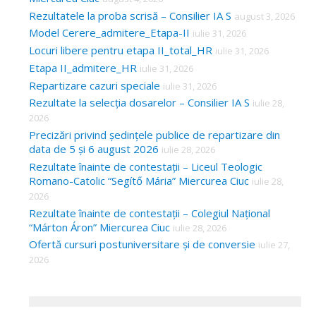
Rezultatele la proba scrisă – Consilier IA S
august 3, 2026
Model Cerere_admitere_Etapa-II
iulie 31, 2026
Locuri libere pentru etapa II_total_HR
iulie 31, 2026
Etapa II_admitere_HR
iulie 31, 2026
Repartizare cazuri speciale
iulie 31, 2026
Rezultate la selecția dosarelor – Consilier IA S
iulie 28,
2026
Precizări privind ședințele publice de repartizare din
data de 5 și 6 august 2026
iulie 28, 2026
Rezultate înainte de contestații – Liceul Teologic
Romano-Catolic “Segítő Mária” Miercurea Ciuc
iulie 28,
2026
Rezultate înainte de contestații – Colegiul Național
“Márton Áron” Miercurea Ciuc
iulie 28, 2026
Ofertă cursuri postuniversitare și de conversie
iulie 27,
2026