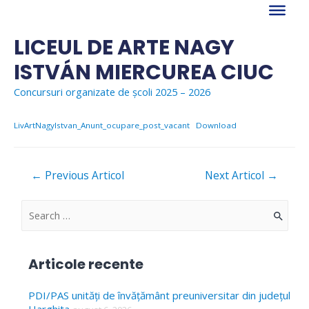
Skip
to
content
LICEUL DE ARTE NAGY
ISTVÁN MIERCUREA CIUC
Concursuri organizate de școli 2025 – 2026
LivArtNagyIstvan_Anunt_ocupare_post_vacant
Download
Navigare
←
Previous Articol
Next Articol
→
în
articole
S
e
a
Articole recente
r
c
PDI/PAS unități de învățământ preuniversitar din județul