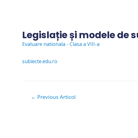
Skip
to
content
Legislație și modele de 
Evaluare nationala - Clasa a VIII-a
subiecte.edu.ro
Navigare
←
Previous Articol
în
articole