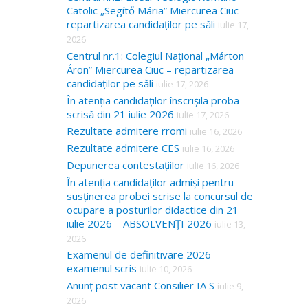
Catolic „Segítő Mária” Miercurea Ciuc –
repartizarea candidaților pe săli
iulie 17,
2026
Centrul nr.1: Colegiul Național „Márton
Áron” Miercurea Ciuc – repartizarea
candidaților pe săli
iulie 17, 2026
În atenția candidaților înscrișila proba
scrisă din 21 iulie 2026
iulie 17, 2026
Rezultate admitere rromi
iulie 16, 2026
Rezultate admitere CES
iulie 16, 2026
Depunerea contestațiilor
iulie 16, 2026
În atenția candidaților admiși pentru
susținerea probei scrise la concursul de
ocupare a posturilor didactice din 21
iulie 2026 – ABSOLVENȚI 2026
iulie 13,
2026
Examenul de definitivare 2026 –
examenul scris
iulie 10, 2026
Anunț post vacant Consilier IA S
iulie 9,
2026