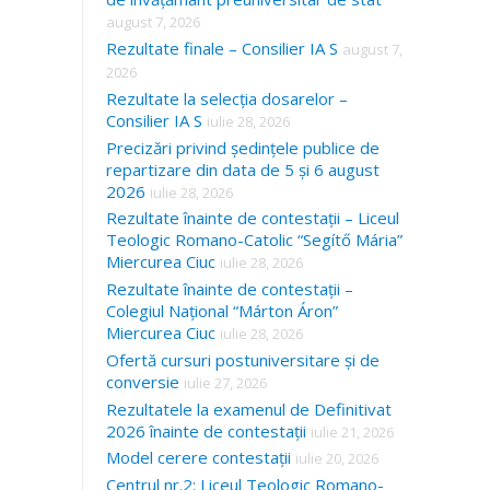
august 7, 2026
Rezultate finale – Consilier IA S
august 7,
2026
Rezultate la selecția dosarelor –
Consilier IA S
iulie 28, 2026
Precizări privind ședințele publice de
repartizare din data de 5 și 6 august
2026
iulie 28, 2026
Rezultate înainte de contestații – Liceul
Teologic Romano-Catolic “Segítő Mária”
Miercurea Ciuc
iulie 28, 2026
Rezultate înainte de contestații –
Colegiul Național “Márton Áron”
Miercurea Ciuc
iulie 28, 2026
Ofertă cursuri postuniversitare și de
conversie
iulie 27, 2026
Rezultatele la examenul de Definitivat
2026 înainte de contestații
iulie 21, 2026
Model cerere contestații
iulie 20, 2026
Centrul nr.2: Liceul Teologic Romano-