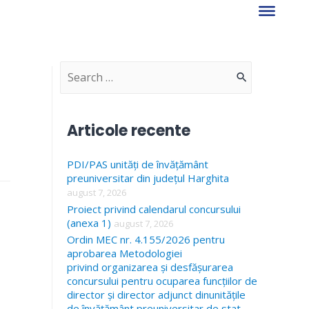
S
e
a
Articole recente
r
PDI/PAS unități de învățământ
c
preuniversitar din județul Harghita
h
august 7, 2026
f
Proiect privind calendarul concursului
(anexa 1)
august 7, 2026
o
Ordin MEC nr. 4.155/2026 pentru
r
aprobarea Metodologiei
privind organizarea și desfășurarea
:
concursului pentru ocuparea funcțiilor de
director și director adjunct dinunitățile
de învățământ preuniversitar de stat