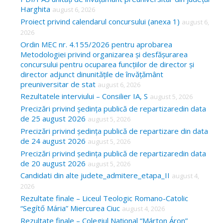
Harghita
august 6, 2026
h
Proiect privind calendarul concursului (anexa 1)
august 6,
f
2026
o
Ordin MEC nr. 4.155/2026 pentru aprobarea
Metodologiei privind organizarea și desfășurarea
r
concursului pentru ocuparea funcțiilor de director și
:
director adjunct dinunitățile de învățământ
preuniversitar de stat
august 6, 2026
Rezultatele interviului – Consilier IA, S
august 5, 2026
Precizări privind ședința publică de repartizaredin data
de 25 august 2026
august 5, 2026
Precizări privind ședința publică de repartizare din data
de 24 august 2026
august 5, 2026
Precizări privind ședința publică de repartizaredin data
de 20 august 2026
august 5, 2026
Candidati din alte judete_admitere_etapa_II
august 4,
2026
Rezultate finale – Liceul Teologic Romano-Catolic
“Segítő Mária” Miercurea Ciuc
august 4, 2026
Rezultate finale – Colegiul Național “Márton Áron”