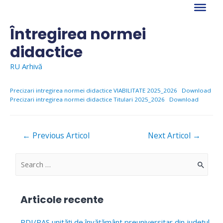
Skip
to
content
Întregirea normei
didactice
RU Arhivă
Precizari intregirea normei didactice VIABILITATE 2025_2026
Download
Precizari intregirea normei didactice Titulari 2025_2026
Download
Navigare
←
Previous Articol
Next Articol
→
în
articole
S
e
a
Articole recente
r
c
PDI/PAS unități de învățământ preuniversitar din județul