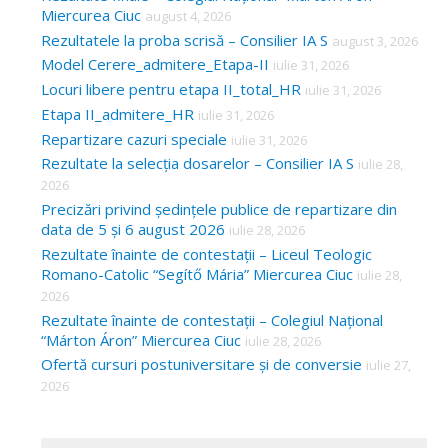
Miercurea Ciuc
august 4, 2026
Rezultatele la proba scrisă – Consilier IA S
august 3, 2026
Model Cerere_admitere_Etapa-II
iulie 31, 2026
Locuri libere pentru etapa II_total_HR
iulie 31, 2026
Etapa II_admitere_HR
iulie 31, 2026
Repartizare cazuri speciale
iulie 31, 2026
Rezultate la selecția dosarelor – Consilier IA S
iulie 28,
2026
Precizări privind ședințele publice de repartizare din
data de 5 și 6 august 2026
iulie 28, 2026
Rezultate înainte de contestații – Liceul Teologic
Romano-Catolic “Segítő Mária” Miercurea Ciuc
iulie 28,
2026
Rezultate înainte de contestații – Colegiul Național
“Márton Áron” Miercurea Ciuc
iulie 28, 2026
Ofertă cursuri postuniversitare și de conversie
iulie 27,
2026