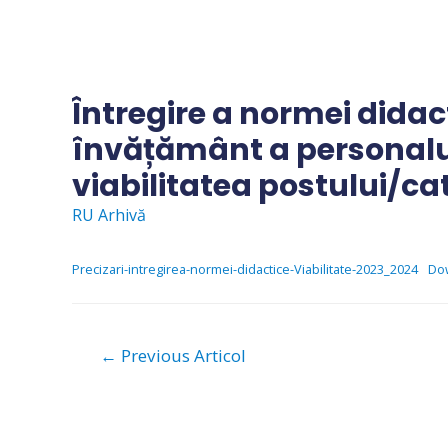
Skip
to
content
Întregire a normei didact
învățământ a personalul
viabilitatea postului/ca
RU Arhivă
Precizari-intregirea-normei-didactice-Viabilitate-2023_2024
Do
Navigare
←
Previous Articol
în
articole