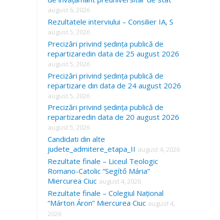
august 6, 2026
Rezultatele interviului – Consilier IA, S
august 5, 2026
Precizări privind ședința publică de
repartizaredin data de 25 august 2026
august 5, 2026
Precizări privind ședința publică de
repartizare din data de 24 august 2026
august 5, 2026
Precizări privind ședința publică de
repartizaredin data de 20 august 2026
august 5, 2026
Candidati din alte
judete_admitere_etapa_II
august 4, 2026
Rezultate finale – Liceul Teologic
Romano-Catolic “Segítő Mária”
Miercurea Ciuc
august 4, 2026
Rezultate finale – Colegiul Național
“Márton Áron” Miercurea Ciuc
august 4,
2026