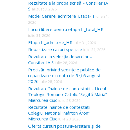
Rezultatele la proba scrisă – Consilier IA
S
august 3, 2026
Model Cerere_admitere_Etapa-II
iulie 31,
2026
Locuri libere pentru etapa II_total_HR
iulie 31, 2026
Etapa II_admitere_HR
iulie 31, 2026
Repartizare cazuri speciale
iulie 31, 2026
Rezultate la selecția dosarelor –
Consilier IA S
iulie 28, 2026
Precizări privind ședințele publice de
repartizare din data de 5 și 6 august
2026
iulie 28, 2026
Rezultate înainte de contestații – Liceul
Teologic Romano-Catolic “Segítő Mária”
Miercurea Ciuc
iulie 28, 2026
Rezultate înainte de contestații –
Colegiul Național “Márton Áron”
Miercurea Ciuc
iulie 28, 2026
Ofertă cursuri postuniversitare și de