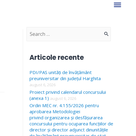
S
e
a
Articole recente
r
PDI/PAS unități de învățământ
c
preuniversitar din județul Harghita
h
august 6, 2026
f
Proiect privind calendarul concursului
(anexa 1)
august 6, 2026
o
Ordin MEC nr. 4.155/2026 pentru
r
aprobarea Metodologiei
privind organizarea și desfășurarea
:
concursului pentru ocuparea funcțiilor de
director și director adjunct dinunitățile
de învățământ preuniversitar de stat