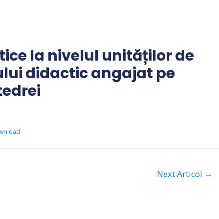
ice la nivelul unităților de
ui didactic angajat pe
tedrei
wnload
Next Articol
→