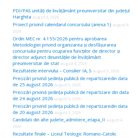
r
c
PDI/PAS unități de învățământ preuniversitar din județul
Harghita
august 6, 2026
h
Proiect privind calendarul concursului (anexa 1)
august 6,
f
2026
o
Ordin MEC nr. 4.155/2026 pentru aprobarea
Metodologiei privind organizarea și desfășurarea
r
concursului pentru ocuparea funcțiilor de director și
:
director adjunct dinunitățile de învățământ
preuniversitar de stat
august 6, 2026
Rezultatele interviului – Consilier IA, S
august 5, 2026
Precizări privind ședința publică de repartizaredin data
de 25 august 2026
august 5, 2026
Precizări privind ședința publică de repartizare din data
de 24 august 2026
august 5, 2026
Precizări privind ședința publică de repartizaredin data
de 20 august 2026
august 5, 2026
Candidati din alte judete_admitere_etapa_II
august 4,
2026
Rezultate finale – Liceul Teologic Romano-Catolic