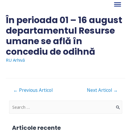
Skip
to
content
În perioada 01 – 16 august
departamentul Resurse
umane se află în
concediu de odihnă
RU Arhivă
Navigare
←
Previous Articol
Next Articol
→
în
articole
S
e
a
Articole recente