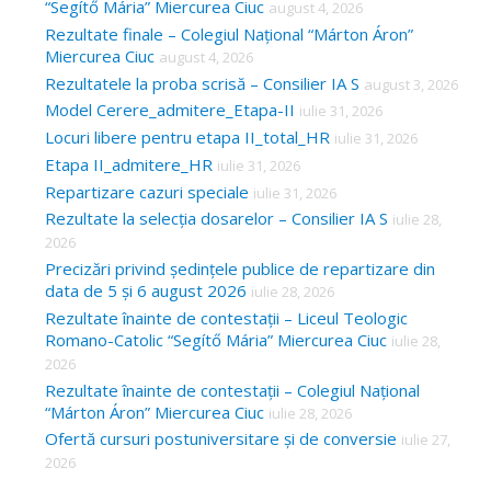
“Segítő Mária” Miercurea Ciuc
august 4, 2026
Rezultate finale – Colegiul Național “Márton Áron”
Miercurea Ciuc
august 4, 2026
Rezultatele la proba scrisă – Consilier IA S
august 3, 2026
Model Cerere_admitere_Etapa-II
iulie 31, 2026
Locuri libere pentru etapa II_total_HR
iulie 31, 2026
Etapa II_admitere_HR
iulie 31, 2026
Repartizare cazuri speciale
iulie 31, 2026
Rezultate la selecția dosarelor – Consilier IA S
iulie 28,
2026
Precizări privind ședințele publice de repartizare din
data de 5 și 6 august 2026
iulie 28, 2026
Rezultate înainte de contestații – Liceul Teologic
Romano-Catolic “Segítő Mária” Miercurea Ciuc
iulie 28,
2026
Rezultate înainte de contestații – Colegiul Național
“Márton Áron” Miercurea Ciuc
iulie 28, 2026
Ofertă cursuri postuniversitare și de conversie
iulie 27,
2026