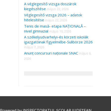
A véglegesítő vizsga doszárok
kiegészítése
május 22, 2026
Véglegesítő vizsga 2026 – adatok
hitelesítése
május 22, 2026
Tenis de masă- etapa NAȚIONALĂ –
nivel gimnazial
május 10, 2026
A székelyudvarhelyi-és körzeti iskolák
igazgatóinak figyelmébe-Sulibörze 2026
május 7, 2026
Anunț concursuri naționale SNAC
május 6,
2026
 Powered by
INSPECTORATUL ȘCOLAR JUDEȚEAN