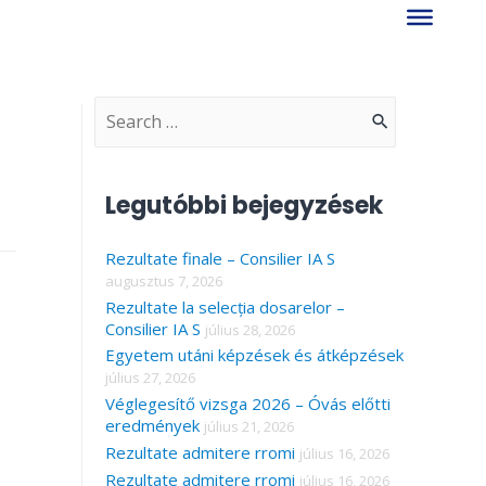
S
e
a
Legutóbbi bejegyzések
r
Rezultate finale – Consilier IA S
c
augusztus 7, 2026
h
Rezultate la selecția dosarelor –
f
Consilier IA S
július 28, 2026
Egyetem utáni képzések és átképzések
o
július 27, 2026
r
Véglegesítő vizsga 2026 – Óvás előtti
eredmények
július 21, 2026
:
Rezultate admitere rromi
július 16, 2026
Rezultate admitere rromi
július 16, 2026