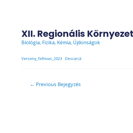
Skip
to
content
XII. Regionális Környez
Biológia
,
Fizika
,
Kémia
,
Újdonságok
Verseny_felhivas_2023
Descarcă
Bejegyzés
←
Previous Bejegyzés
navigáció