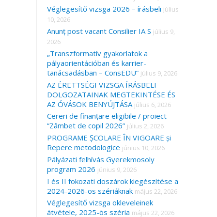
Véglegesítő vizsga 2026 – írásbeli
július
10, 2026
Anunț post vacant Consilier IA S
július 9,
2026
„Transzformatív gyakorlatok a
pályaorientációban és karrier-
tanácsadásban – ConsEDU”
július 9, 2026
AZ ÉRETTSÉGI VIZSGA ÍRÁSBELI
DOLGOZATAINAK MEGTEKINTÉSE ÉS
AZ ÓVÁSOK BENYÚJTÁSA
július 6, 2026
Cereri de finanțare eligibile / proiect
”Zâmbet de copil 2026”
július 2, 2026
PROGRAME ȘCOLARE ÎN VIGOARE și
Repere metodologice
június 10, 2026
Pályázati felhívás Gyerekmosoly
program 2026
június 9, 2026
I és II fokozati doszárok kiegészítése a
2024-2026-os szériáknak
május 22, 2026
Véglegesítő vizsga okleveleinek
átvétele, 2025-ös széria
május 22, 2026