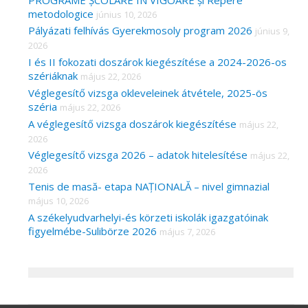
metodologice
június 10, 2026
Pályázati felhívás Gyerekmosoly program 2026
június 9,
2026
I és II fokozati doszárok kiegészítése a 2024-2026-os
szériáknak
május 22, 2026
Véglegesítő vizsga okleveleinek átvétele, 2025-ös
széria
május 22, 2026
A véglegesítő vizsga doszárok kiegészítése
május 22,
2026
Véglegesítő vizsga 2026 – adatok hitelesítése
május 22,
2026
Tenis de masă- etapa NAȚIONALĂ – nivel gimnazial
május 10, 2026
A székelyudvarhelyi-és körzeti iskolák igazgatóinak
figyelmébe-Sulibörze 2026
május 7, 2026