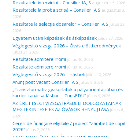
c
Rezultatele interviului – Consilier IA, S
augusztus 5, 2026
Rezultatele la proba scrisă – Consilier IA S
augusztus 3,
h
2026
f
Rezultate la selecția dosarelor – Consilier IA S
július 28,
o
2026
r
Egyetem utáni képzések és átképzések
július 27, 2026
Véglegesítő vizsga 2026 – Óvás előtti eredmények
:
július 21, 2026
Rezultate admitere rromi
július 16, 2026
Rezultate admitere rromi
július 16, 2026
Véglegesítő vizsga 2026 – írásbeli
július 10, 2026
Anunț post vacant Consilier IA S
július 9, 2026
„Transzformatív gyakorlatok a pályaorientációban és
karrier-tanácsadásban – ConsEDU”
július 9, 2026
AZ ÉRETTSÉGI VIZSGA ÍRÁSBELI DOLGOZATAINAK
MEGTEKINTÉSE ÉS AZ ÓVÁSOK BENYÚJTÁSA
július 6,
2026
Cereri de finanțare eligibile / proiect ”Zâmbet de copil
2026”
július 2, 2026
PROGRAME ȘCOLARE ÎN VIGOARE și Repere