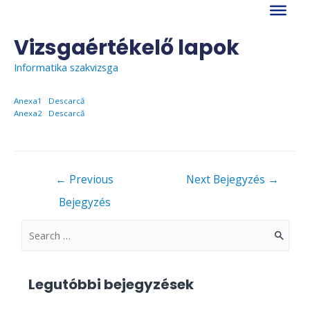
Skip
to
content
Vizsgaértékelő lapok
Informatika szakvizsga
Anexa1
Descarcă
Anexa2
Descarcă
Bejegyzés
←
Previous
Next Bejegyzés
→
navigáció
Bejegyzés
S
e
a
Legutóbbi bejegyzések
r