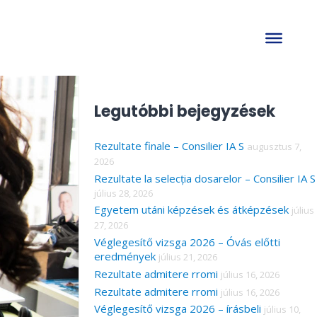
S
e
a
Legutóbbi bejegyzések
r
Rezultate finale – Consilier IA S
c
augusztus 7,
2026
h
Rezultate la selecția dosarelor – Consilier IA S
f
július 28, 2026
Egyetem utáni képzések és átképzések
július
o
27, 2026
r
Véglegesítő vizsga 2026 – Óvás előtti
eredmények
július 21, 2026
:
Rezultate admitere rromi
július 16, 2026
Rezultate admitere rromi
július 16, 2026
Véglegesítő vizsga 2026 – írásbeli
július 10,