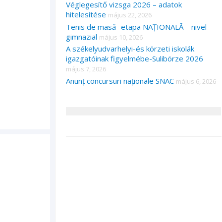
Véglegesítő vizsga 2026 – adatok
hitelesítése
május 22, 2026
Tenis de masă- etapa NAȚIONALĂ – nivel
gimnazial
május 10, 2026
A székelyudvarhelyi-és körzeti iskolák
igazgatóinak figyelmébe-Sulibörze 2026
május 7, 2026
Anunț concursuri naționale SNAC
május 6, 2026