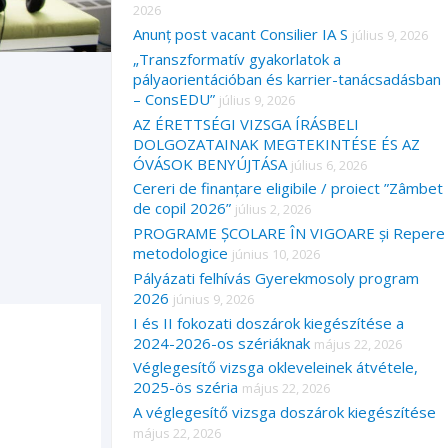
2026
Anunț post vacant Consilier IA S
július 9, 2026
„Transzformatív gyakorlatok a
pályaorientációban és karrier-tanácsadásban
– ConsEDU”
július 9, 2026
AZ ÉRETTSÉGI VIZSGA ÍRÁSBELI
DOLGOZATAINAK MEGTEKINTÉSE ÉS AZ
ÓVÁSOK BENYÚJTÁSA
július 6, 2026
Cereri de finanțare eligibile / proiect ”Zâmbet
de copil 2026”
július 2, 2026
PROGRAME ȘCOLARE ÎN VIGOARE și Repere
metodologice
június 10, 2026
Pályázati felhívás Gyerekmosoly program
2026
június 9, 2026
I és II fokozati doszárok kiegészítése a
2024-2026-os szériáknak
május 22, 2026
Véglegesítő vizsga okleveleinek átvétele,
2025-ös széria
május 22, 2026
A véglegesítő vizsga doszárok kiegészítése
május 22, 2026